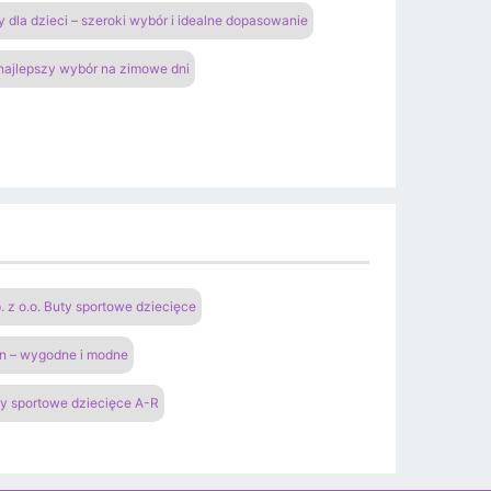
y dla dzieci – szeroki wybór i idealne dopasowanie
 najlepszy wybór na zimowe dni
 o.o. Buty sportowe dziecięce
an – wygodne i modne
y sportowe dziecięce A-R