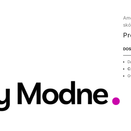
Ame
skó
Pr
DOS
D
C
G