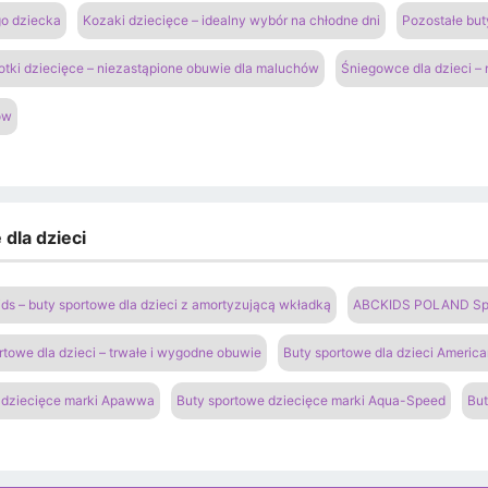
go dziecka
Kozaki dziecięce – idealny wybór na chłodne dni
Pozostałe but
otki dziecięce – niezastąpione obuwie dla maluchów
Śniegowce dla dzieci –
ów
dla dzieci
ds – buty sportowe dla dzieci z amortyzującą wkładką
ABCKIDS POLAND Sp. z
rtowe dla dzieci – trwałe i wygodne obuwie
Buty sportowe dla dzieci Americ
 dziecięce marki Apawwa
Buty sportowe dziecięce marki Aqua-Speed
But