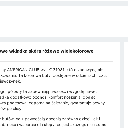
owe wkładka skóra różowe wielokolorowe
irmy AMERICAN CLUB wz. K131081, które zachwycą nie
kowania. Te kolorowe buty, dostępne w odcieniach różu,
dziewczynek.
ego, półbuty te zapewniają trwałość i wygodę nawet
adka dodatkowo podnosi komfort noszenia, dbając
owa podeszwa, odporna na ścieranie, gwarantuje pewny
ów po ulicy.
 butów, co z pewnością docenią zarówno dzieci, jak i
ilność i wsparcie dla stopy, co jest szczególnie istotne