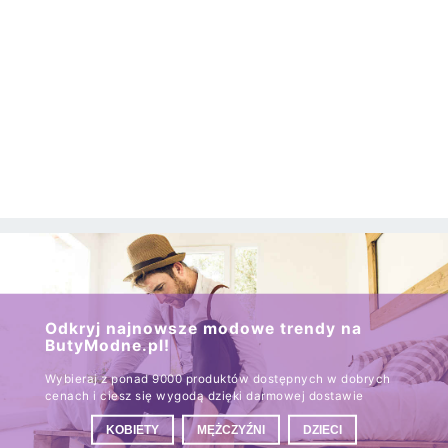
Odkryj najnowsze modowe trendy na
ButyModne.pl!
Wybieraj z ponad 9000 produktów dostępnych w dobrych
cenach i ciesz się wygodą dzięki darmowej dostawie
KOBIETY
MĘŻCZYŹNI
DZIECI