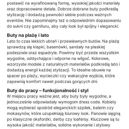
postawić na wyrafinowaną formę, wysokiej jakości materiały
oraz dopracowane detale. Dobrze dobrane buty podkreślą
stylizację i dodadzą pewności siebie podczas ważnych
eventów. Nie zapominajmy też o odpowiednim dopasowaniu
do sukni czy garnituru, aby cały look był spójny i elegancki.
Buty na plażę i lato
Lato to czas lekkich ubrań i przewiewnych butów. Na plażę
sprawdzą się klapki, basenówki, sandały na płaskiej
podeszwie oraz espadryle. Powinny być przede wszystkim
wygodne, oddychające i odporne na wilgoć. Kolorowe,
wzorzyste modele z naturalnych materiałów podkreślą lato i
dodadzą energii każdej stylizacji. To idealne obuwie na
spacer po plaży, wycieczki czy wakacyjne wyjścia, które
zapewnią komfort nawet podczas gorących dni.
Buty do pracy – funkcjonalność i styl
W miejscu pracy ważne jest, aby buty były wygodne, a
jednocześnie odpowiadały wymogom dress code. Kobiety
mogą wybierać spośród eleganckich szpilek, balerin czy
mokasynów, które uzupełniają biurowy look. Panowie sięgną
po klasyczne oksfordki, derby czy loafersy. Kluczowe są tu
wysoka jakość materiałów, solidne wykonanie i stylowy