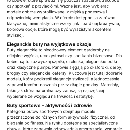
to obuwie, które sprawdzi się podczas spacerów, zakupów
czy spotkań z przyjaciółmi. Ważne jest, aby wybierać
modele dobrze wyprofilowane, z miękką podeszwą i
odpowiednią wentylacją. W ofercie dostępne są zarówno
klasyczne, minimalistyczne wzory, jak i bardziej kreatywne,
kolorowe opcje, które mogą być wyrazistym akcentem
stylizacji.
Eleganckie buty na wyjątkowe okazje
Buty eleganckie to nieodzowny element garderoby na
oficjalne wyjścia, uroczystości czy spotkania biznesowe. Dla
kobiet są to zazwyczaj szpilki, czółenka, eleganckie botki
oraz klasyczne pumps. Panowie sięgają po oksfordki, derby,
brogsy czy eleganckie loafersy. Kluczowe jest tutaj dobranie
modelu, który podkreśli elegancję stylizacji, a jednocześnie
zapewni komfort noszenia przez długie godziny. Materiały,
takie jak skóra naturalna czy zamsz, są najczęściej
wybierane ze względu na trwałość i estetykę.
Buty sportowe – aktywność i zdrowie
Kategoria butów sportowych obejmuje modele
przeznaczone do różnych form aktywności fizycznej, od
biegania po fitness. Na rynku dostępne są specjalistyczne
obuwie, które zapewnia odpowiednią amortyzację, wsparcie