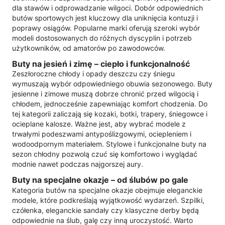
dla stawów i odprowadzanie wilgoci. Dobór odpowiednich
butów sportowych jest kluczowy dla uniknięcia kontuzji i
poprawy osiągów. Popularne marki oferują szeroki wybór
modeli dostosowanych do różnych dyscyplin i potrzeb
użytkowników, od amatorów po zawodowców.
Buty na jesień i zimę – ciepło i funkcjonalność
Zeszłoroczne chłody i opady deszczu czy śniegu
wymuszają wybór odpowiedniego obuwia sezonowego. Buty
jesienne i zimowe muszą dobrze chronić przed wilgocią i
chłodem, jednocześnie zapewniając komfort chodzenia. Do
tej kategorii zaliczają się kozaki, botki, trapery, śniegowce i
ocieplane kalosze. Ważne jest, aby wybrać modele z
trwałymi podeszwami antypoślizgowymi, ociepleniem i
wodoodpornym materiałem. Stylowe i funkcjonalne buty na
sezon chłodny pozwolą czuć się komfortowo i wyglądać
modnie nawet podczas najgorszej aury.
Buty na specjalne okazje – od ślubów po gale
Kategoria butów na specjalne okazje obejmuje eleganckie
modele, które podkreślają wyjątkowość wydarzeń. Szpilki,
czółenka, eleganckie sandały czy klasyczne derby będą
odpowiednie na ślub, galę czy inną uroczystość. Warto