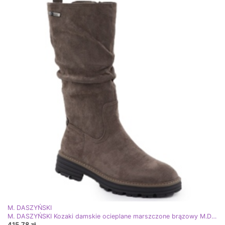
M. DASZYŃSKI
M. DASZYŃSKI Kozaki damskie ocieplane marszczone brązowy M.Daszyński SA259-3 brązowe
415,78 zł