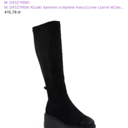
M. DASZYŃSKI
M. DASZYŃSKI Kozaki damskie ocieplane marszczone czarne M.Daszyński SA259-3
415,78 zł