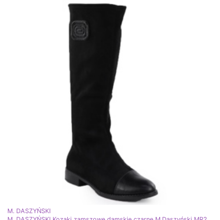
M. DASZYŃSKI
M. DASZYŃSKI Kozaki zamszowe damskie czarne M.Daszyński MR2251-19