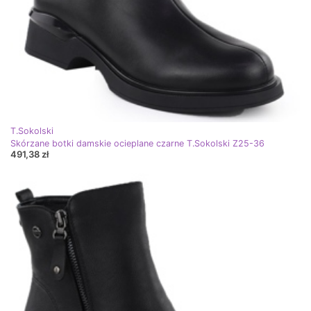
T.Sokolski
Skórzane botki damskie ocieplane czarne T.Sokolski Z25-36
491,38 zł