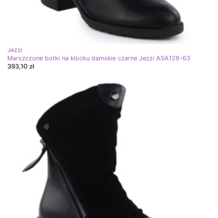
Jezzi
Marszczone botki na klocku damskie czarne Jezzi ASA128-63
393,10 zł