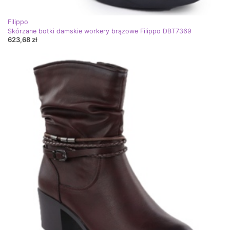
Filippo
Skórzane botki damskie workery brązowe Filippo DBT7369
623,68 zł