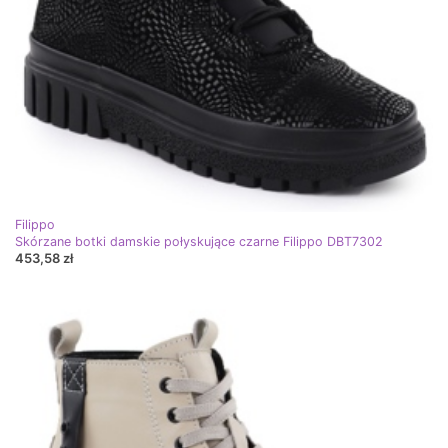
Filippo
Skórzane botki damskie połyskujące czarne Filippo DBT7302
453,58 zł