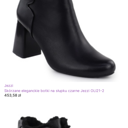
Jezzi
Skórzane eleganckie botki na słupku czarne Jezzi OLI21-2
453,58 zł