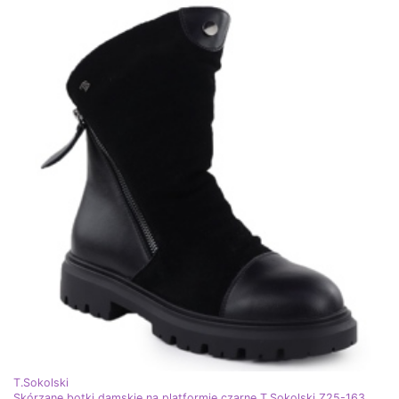
T.Sokolski
Skórzane botki damskie na platformie czarne T.Sokolski Z25-163