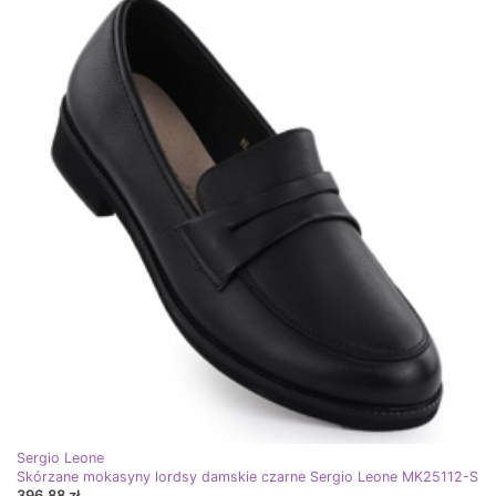
Sergio Leone
Skórzane mokasyny lordsy damskie czarne Sergio Leone MK25112-S
396,88 zł