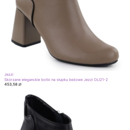
Jezzi
Skórzane eleganckie botki na słupku beżowe Jezzi OLI21-2
453,58 zł