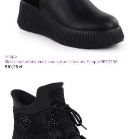
Filippo
Skórzane botki damskie na koturnie czarne Filippo DBT7268
510,28 zł