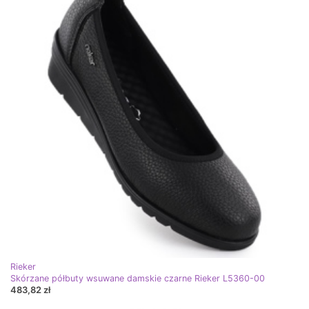
Rieker
Skórzane półbuty wsuwane damskie czarne Rieker L5360-00
483,82 zł