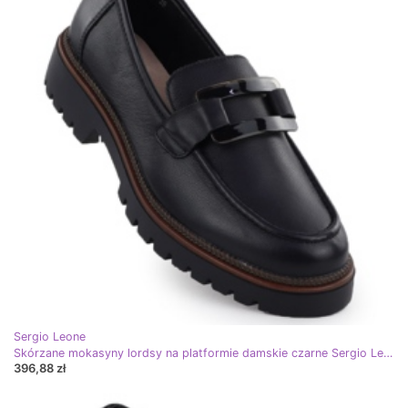
Sergio Leone
Skórzane mokasyny lordsy na platformie damskie czarne Sergio Leone MK25166-S
396,88 zł