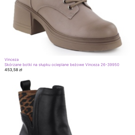
Vinceza
Skórzane botki na słupku ocieplane beżowe Vinceza 26-39950
453,58 zł