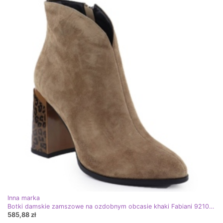
Inna marka
Botki damskie zamszowe na ozdobnym obcasie khaki Fabiani 9210 zielone
585,88 zł