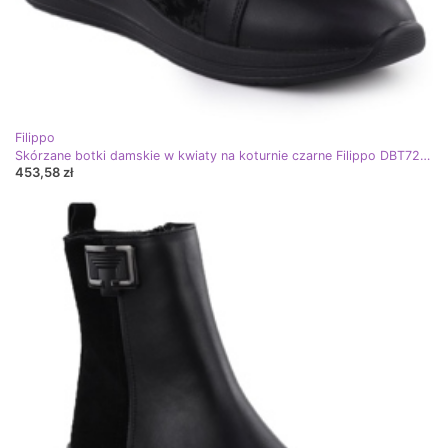
Filippo
Skórzane botki damskie w kwiaty na koturnie czarne Filippo DBT7280
453,58 zł