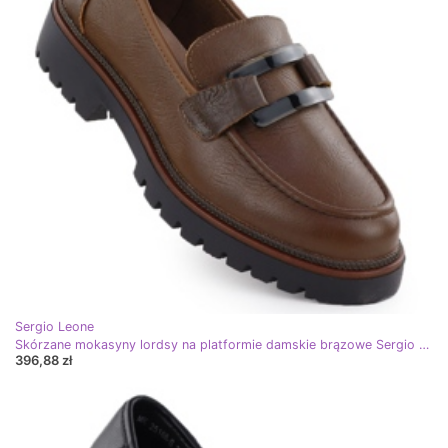
Sergio Leone
Skórzane mokasyny lordsy na platformie damskie brązowe Sergio Leone MK25166-S
396,88 zł