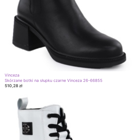
Vinceza
Skórzane botki na słupku czarne Vinceza 26-66855
510,28 zł