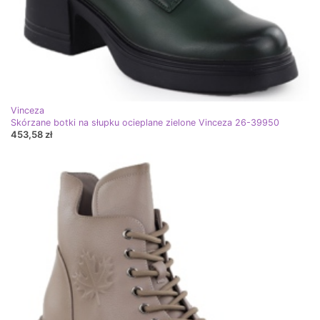
Vinceza
Skórzane botki na słupku ocieplane zielone Vinceza 26-39950
453,58 zł