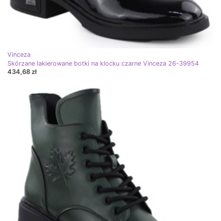
Vinceza
Skórzane lakierowane botki na klocku czarne Vinceza 26-39954
434,68 zł