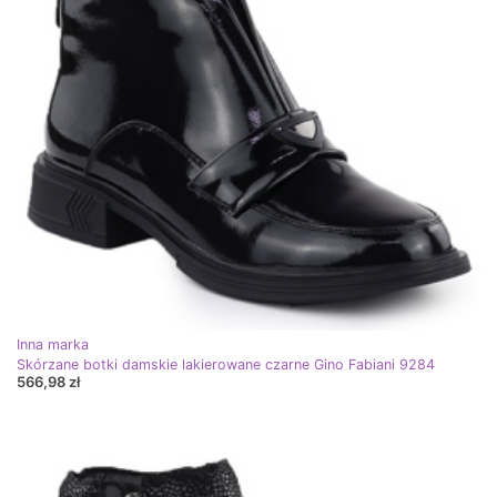
Inna marka
Skórzane botki damskie lakierowane czarne Gino Fabiani 9284
566,98 zł