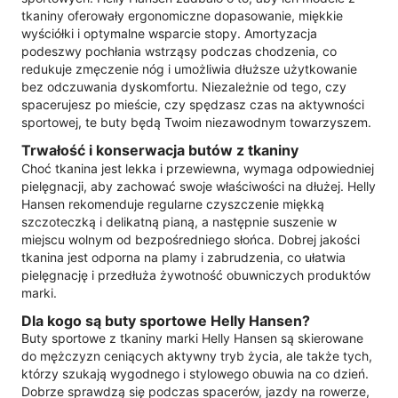
tkaniny oferowały ergonomiczne dopasowanie, miękkie
wyściółki i optymalne wsparcie stopy. Amortyzacja
podeszwy pochłania wstrząsy podczas chodzenia, co
redukuje zmęczenie nóg i umożliwia dłuższe użytkowanie
bez odczuwania dyskomfortu. Niezależnie od tego, czy
spacerujesz po mieście, czy spędzasz czas na aktywności
sportowej, te buty będą Twoim niezawodnym towarzyszem.
Trwałość i konserwacja butów z tkaniny
Choć tkanina jest lekka i przewiewna, wymaga odpowiedniej
pielęgnacji, aby zachować swoje właściwości na dłużej. Helly
Hansen rekomenduje regularne czyszczenie miękką
szczoteczką i delikatną pianą, a następnie suszenie w
miejscu wolnym od bezpośredniego słońca. Dobrej jakości
tkanina jest odporna na plamy i zabrudzenia, co ułatwia
pielęgnację i przedłuża żywotność obuwniczych produktów
marki.
Dla kogo są buty sportowe Helly Hansen?
Buty sportowe z tkaniny marki Helly Hansen są skierowane
do mężczyzn ceniących aktywny tryb życia, ale także tych,
którzy szukają wygodnego i stylowego obuwia na co dzień.
Dobrze sprawdzą się podczas spacerów, jazdy na rowerze,