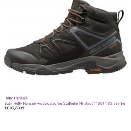
Helly Hansen
Buty Helly Hansen wodoodporne Stalheim Ht Boot 11851 483 czarne
1 007,83 zł