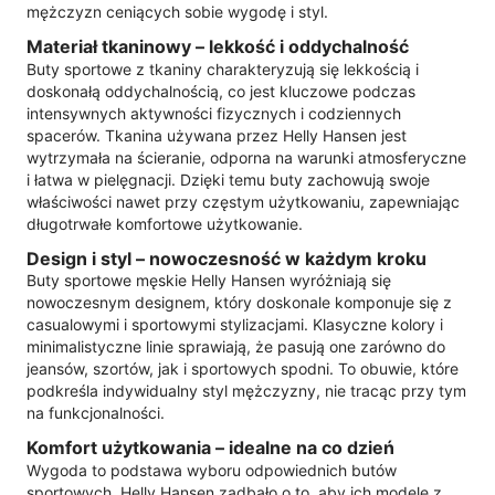
mężczyzn ceniących sobie wygodę i styl.
Materiał tkaninowy – lekkość i oddychalność
Buty sportowe z tkaniny charakteryzują się lekkością i
doskonałą oddychalnością, co jest kluczowe podczas
intensywnych aktywności fizycznych i codziennych
spacerów. Tkanina używana przez Helly Hansen jest
wytrzymała na ścieranie, odporna na warunki atmosferyczne
i łatwa w pielęgnacji. Dzięki temu buty zachowują swoje
właściwości nawet przy częstym użytkowaniu, zapewniając
długotrwałe komfortowe użytkowanie.
Design i styl – nowoczesność w każdym kroku
Buty sportowe męskie Helly Hansen wyróżniają się
nowoczesnym designem, który doskonale komponuje się z
casualowymi i sportowymi stylizacjami. Klasyczne kolory i
minimalistyczne linie sprawiają, że pasują one zarówno do
jeansów, szortów, jak i sportowych spodni. To obuwie, które
podkreśla indywidualny styl mężczyzny, nie tracąc przy tym
na funkcjonalności.
Komfort użytkowania – idealne na co dzień
Wygoda to podstawa wyboru odpowiednich butów
sportowych. Helly Hansen zadbało o to, aby ich modele z