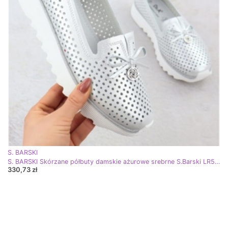
S. BARSKI
S. BARSKI Skórzane półbuty damskie ażurowe srebrne S.Barski LR51-631 srebrny
330,73 zł