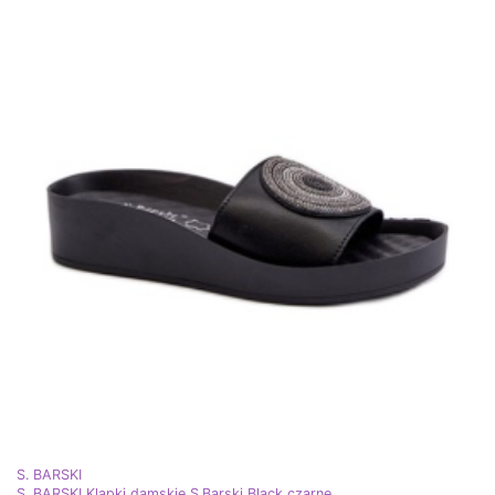
S. BARSKI
S. BARSKI Klapki damskie S.Barski Black czarne