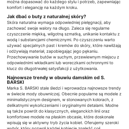
można dopasować do każdego stylu i potrzeb, zapewniając
komfort i elegancję na każdym kroku.
Jak dbać o buty z naturalnej skóry?
Skóra naturalna wymaga odpowiedniej pielęgnacji, aby
zachować swoje walory na długo. Zaleca się regularne
czyszczenie miękką, wilgotną szmatką, unikanie kontaktu z
wodą i substancjami chemicznymi. Po czyszczeniu warto
używać specjalnych past i kremów do skóry, które nawilżają
i odżywiają materiał, zapobiegając jego pękaniu.
Przechowywanie butów w suchym, przewiewnym miejscu z
odpowiednimi wkładkami lub woreczkami ochronnymi to
klucz do długotrwałej satysfakcji z użytkowania.
Najnowsze trendy w obuwiu damskim od S.
BARSKI
Marka S. BARSKI stale śledzi i wprowadza najnowsze trendy
w świecie mody obuwniczej. Obecnie popularne są modele z
minimalistycznym designem, w stonowanych kolorach, z
delikatnymi wykończeniami i oryginalnymi detalami. Modne
są także powrót do klasycznych, eleganckich linii oraz
komfortowe modele na płaskim obcasie, które doskonale
wpisują się w aktywny tryb życia kobiet. Oferujemy szeroki
wybór, który pozwoli każdej kobiecie znaleźć coś