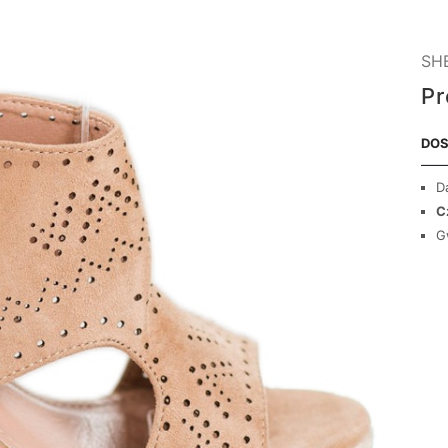
SH
Pr
DOS
D
C
G