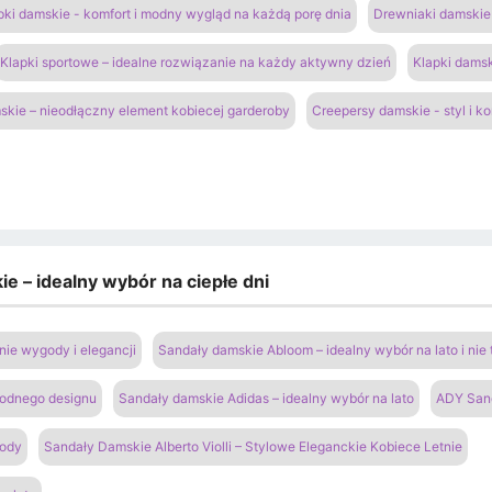
pki damskie - komfort i modny wygląd na każdą porę dnia
Drewniaki damskie 
Klapki sportowe – idealne rozwiązanie na każdy aktywny dzień
Klapki damsk
kie – nieodłączny element kobiecej garderoby
Creepersy damskie - styl i k
e – idealny wybór na ciepłe dni
ie wygody i elegancji
Sandały damskie Abloom – idealny wybór na lato i nie 
modnego designu
Sandały damskie Adidas – idealny wybór na lato
ADY San
gody
Sandały Damskie Alberto Violli – Stylowe Eleganckie Kobiece Letnie