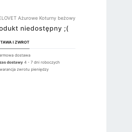
ELOVET Ażurowe Koturny beżowy
odukt niedostępny ;(
TAWA I ZWROT
armowa dostawa
zas dostawy
4 - 7 dni roboczych
warancja zwrotu pieniędzy