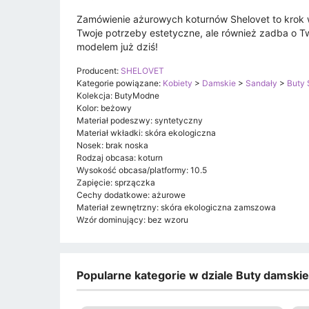
Zamówienie ażurowych koturnów Shelovet to krok w
Twoje potrzeby estetyczne, ale również zadba o Tw
modelem już dziś!
Producent:
SHELOVET
Kategorie powiązane:
Kobiety
>
Damskie
>
Sandały
>
Buty
Kolekcja: ButyModne
Kolor: beżowy
Materiał podeszwy: syntetyczny
Materiał wkładki: skóra ekologiczna
Nosek: brak noska
Rodzaj obcasa: koturn
Wysokość obcasa/platformy: 10.5
Zapięcie: sprzączka
Cechy dodatkowe: ażurowe
Materiał zewnętrzny: skóra ekologiczna zamszowa
Wzór dominujący: bez wzoru
Popularne kategorie w dziale Buty damski