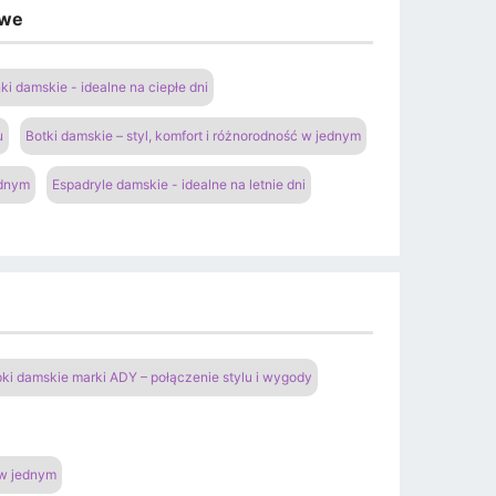
owe
ki damskie - idealne na ciepłe dni
u
Botki damskie – styl, komfort i różnorodność w jednym
ednym
Espadryle damskie - idealne na letnie dni
pki damskie marki ADY – połączenie stylu i wygody
 w jednym