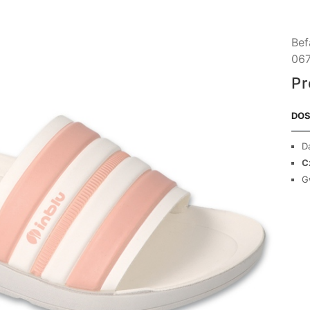
Bef
06
Pr
DOS
D
C
G