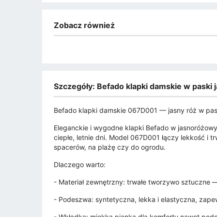
Zobacz również
Szczegóły: Befado klapki damskie w pask
Befado klapki damskie 067D001 — jasny róż w pas
Eleganckie i wygodne klapki Befado w jasnoróżow
ciepłe, letnie dni. Model 067D001 łączy lekkość i
spacerów, na plażę czy do ogrodu.
Dlaczego warto:
- Materiał zewnętrzny: trwałe tworzywo sztuczne —
- Podeszwa: syntetyczna, lekka i elastyczna, zape
- Wkładka: miękka pianka dla komfortu nawet pod