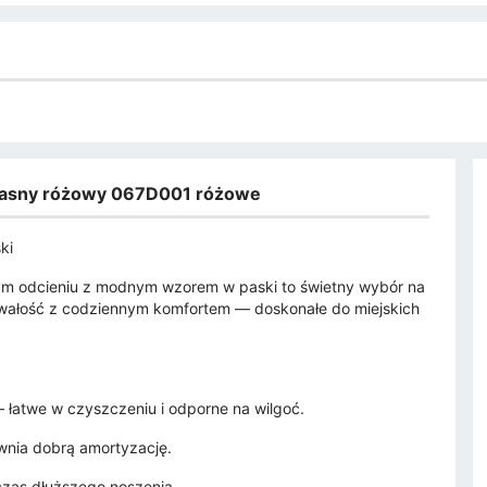
i jasny różowy 067D001 różowe
ki
ym odcieniu z modnym wzorem w paski to świetny wybór na
 trwałość z codziennym komfortem — doskonałe do miejskich
 łatwe w czyszczeniu i odporne na wilgoć.
wnia dobrą amortyzację.
czas dłuższego noszenia.