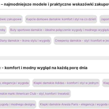
e – najmodniejsze modele i praktyczne wskazówki zakup
azówki zakupowe
Kapcie domowe damskie: komfort i styl na co dzień
Japon
roby
Buty sportowe damskie – idealne połączenie wygody i modnego wygląd
Glany damskie – ikona stylu i wygody
Creepersy damskie - styl i komfort w j
e - komfort i modny wygląd na każdą porę dnia
o, elegancja i wygoda
Klapki damskie Adidas – komfort i styl w jednym
Kla
mskie marki American Club – styl, komfort i trwałość
 wygody i modnego designu
Klapki damskie Anesia Paris – elegancja i wygoda