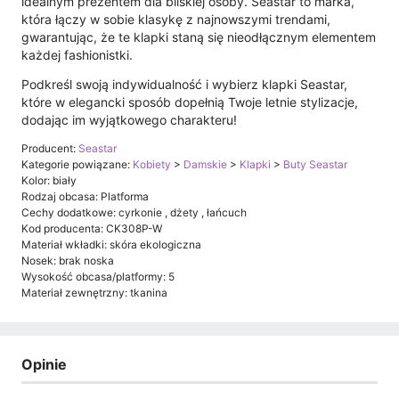
idealnym prezentem dla bliskiej osoby. Seastar to marka,
która łączy w sobie klasykę z najnowszymi trendami,
gwarantując, że te klapki staną się nieodłącznym elementem
każdej fashionistki.
Podkreśl swoją indywidualność i wybierz klapki Seastar,
które w elegancki sposób dopełnią Twoje letnie stylizacje,
dodając im wyjątkowego charakteru!
Producent:
Seastar
Kategorie powiązane:
Kobiety
>
Damskie
>
Klapki
>
Buty Seastar
Kolor: biały
Rodzaj obcasa: Platforma
Cechy dodatkowe: cyrkonie , dżety , łańcuch
Kod producenta: CK308P-W
Materiał wkładki: skóra ekologiczna
Nosek: brak noska
Wysokość obcasa/platformy: 5
Materiał zewnętrzny: tkanina
Opinie