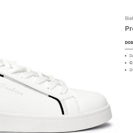
Bia
Pr
DOS
D
C
G