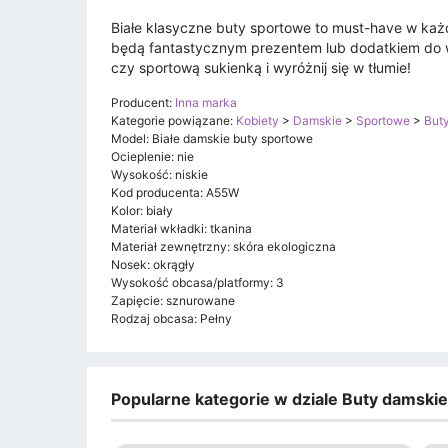
Białe klasyczne buty sportowe to must-have w każ
będą fantastycznym prezentem lub dodatkiem do wła
czy sportową sukienką i wyróżnij się w tłumie!
Producent:
Inna marka
Kategorie powiązane:
Kobiety
>
Damskie
>
Sportowe
>
But
Model: Białe damskie buty sportowe
Ocieplenie: nie
Wysokość: niskie
Kod producenta: A55W
Kolor: biały
Materiał wkładki: tkanina
Materiał zewnętrzny: skóra ekologiczna
Nosek: okrągły
Wysokość obcasa/platformy: 3
Zapięcie: sznurowane
Rodzaj obcasa: Pełny
Popularne kategorie w dziale Buty damski