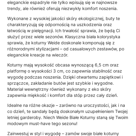
eleganckie espadryle nie tylko wpisują się w najnowsze
trendy, ale również oferują niezwykły komfort noszenia.
Wykonane z wysokiej jakości skóry ekologicznej, buty te
charakteryzują się odpornością na uszkodzenia oraz
łatwością w pielęgnacji. Ich trwałość sprawia, że będą Ci
służyć przez wiele sezonów. Klasyczna biała kolorystyka
sprawia, że koturny Weide doskonale komponują się z
różnorodnymi stylizacjami – od casualowych zestawów, po
eleganckie kreacje na wieczór.
Koturny mają wysokość obcasa wynoszącą 6,5 cm oraz
platformę o wysokości 3 cm, co zapewnia stabilność oraz
wygodę podczas noszenia. Dzięki otwartemu zapiętkowi i
sprzączce, zakładanie butów jest szybkie i wygodne.
Materiał wewnętrzny również wykonany z eko skóry
zapewnia miękkość i komfort dla stóp przez cały dzień.
Idealne na różne okazje – zarówno na uroczystości, jak i na
co dzień, te sandały będą doskonałym uzupełnieniem Twojej
letniej garderoby. Niech Weide Białe Koturny staną się Twoim
modowym must-have tego sezonu!
Zainwestuj w styl i wygodę – zamów swoje białe koturny