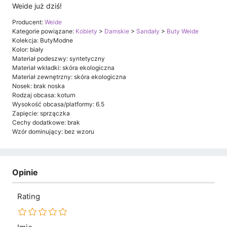
Weide już dziś!
Producent:
Weide
Kategorie powiązane:
Kobiety
>
Damskie
>
Sandały
>
Buty Weide
Kolekcja: ButyModne
Kolor: biały
Materiał podeszwy: syntetyczny
Materiał wkładki: skóra ekologiczna
Materiał zewnętrzny: skóra ekologiczna
Nosek: brak noska
Rodzaj obcasa: koturn
Wysokość obcasa/platformy: 6.5
Zapięcie: sprzączka
Cechy dodatkowe: brak
Wzór dominujący: bez wzoru
Opinie
Rating