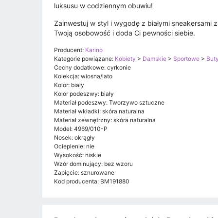
luksusu w codziennym obuwiu!
Zainwestuj w styl i wygodę z białymi sneakersami 
Twoją osobowość i doda Ci pewności siebie.
Producent:
Karino
Kategorie powiązane:
Kobiety
>
Damskie
>
Sportowe
>
Buty
Cechy dodatkowe: cyrkonie
Kolekcja: wiosna/lato
Kolor: biały
Kolor podeszwy: biały
Materiał podeszwy: Tworzywo sztuczne
Materiał wkładki: skóra naturalna
Materiał zewnętrzny: skóra naturalna
Model: 4969/010-P
Nosek: okrągły
Ocieplenie: nie
Wysokość: niskie
Wzór dominujący: bez wzoru
Zapięcie: sznurowane
Kod producenta: BM191880