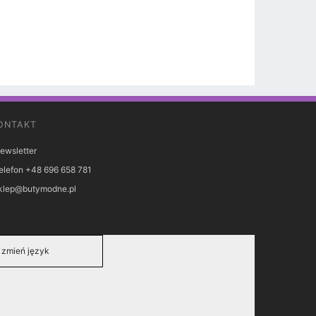
ONTAKT
ewsletter
elefon +48 696 658 781
klep@butymodne.pl
zmień język