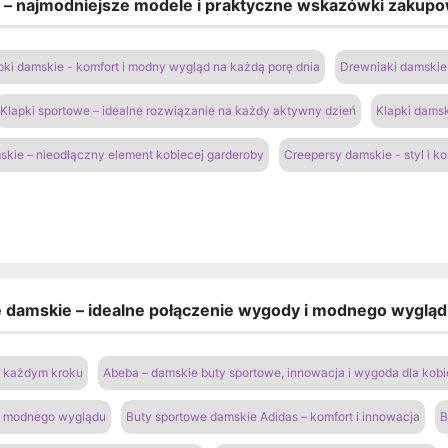
e – najmodniejsze modele i praktyczne wskazówki zakup
pki damskie - komfort i modny wygląd na każdą porę dnia
Drewniaki damskie 
Klapki sportowe – idealne rozwiązanie na każdy aktywny dzień
Klapki damsk
kie – nieodłączny element kobiecej garderoby
Creepersy damskie - styl i k
e damskie – idealne połączenie wygody i modnego wyglą
na każdym kroku
Abeba – damskie buty sportowe, innowacja i wygoda dla kobi
 i modnego wyglądu
Buty sportowe damskie Adidas – komfort i innowacja
B