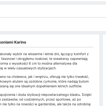
koniami Karino
skonały wybór na wiosenne i letnie dni, łączący komfort z
 fasonowi i okrągłemu noskowi, te sneakersy zapewniają
forma o wysokości 6 cm to modna alternatywa dla
ię w wielu casualowych stylizacjach.
no na cholewce, jak i wnętrzu, oferują nie tylko trwałość,
atkowym atutem są ozdobne cyrkonie, które nadają butom
staną się one idealnym dopełnieniem letnich outfitów.
spojrzenia i doda stylizacji niepowtarzalnego blasku. Dzięki
ych zestawów, od codziennych, przez sportowe, aż po
m nie tylko na nowości w garderobie, ale także na odrobinę