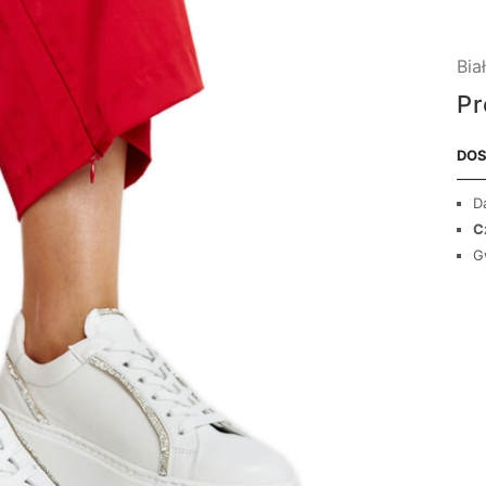
Bia
Pr
DOS
D
C
G