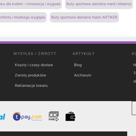
ku dla kobiet – innowacja i wygoda
Buty sportowe damskie marki Albatros
omfortu i modnego wyglądu
Buty sportowe damskie marki ARTIKER
WYSYŁKA I ZWROTY
ARTYKUŁY
K
Koszty i czasy dostaw
Blog
N
T
Zwroty produktów
Archiwum
s
Reklamacja towaru