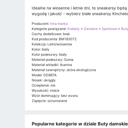
Idealne na wiosenne i letnie dni, te sneakersy będą
wygodę i jakość - wybierz białe sneakersy Kinchelo
Producent:
Inna marka
Kategorie powiązane:
Kobiety
>
Damskie
>
Sportowe
>
But
Cechy dodatkowe: brak
Kod producenta: BM193072
Kolekcja: Letni/wiosenne
Kolor: biały
Kolor podeszwy: biały
Materiał podeszwy: Guma
Materiał wkładki: tkanina
Materiał zewnętrzny: skóra ekologiczna
Model: DD867A
Nosek: okrągły
Ocieplenie: nie
Wysokość: niskie
Wzór dominujący: bez wzoru
Zapięcie: sznurowane
Popularne kategorie w dziale Buty damski