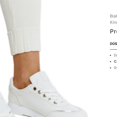
Bia
Kin
Pr
DOS
D
C
G