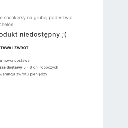
łe sneakersy na grubej podeszwie
cheloe
odukt niedostępny ;(
TAWA I ZWROT
armowa dostawa
zas dostawy
5 - 8 dni roboczych
warancja zwrotu pieniędzy