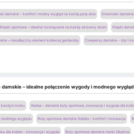
pki damskie - komfort i modny wygląd na każdą porę dnia
Drewniaki damskie 
Klapki sportowe – idealne rozwiązanie na każdy aktywny dzień
Klapki damsk
kie – nieodłączny element kobiecej garderoby
Creepersy damskie - styl i k
e damskie – idealne połączenie wygody i modnego wyglą
na każdym kroku
Abeba – damskie buty sportowe, innowacja i wygoda dla kobi
 i modnego wyglądu
Buty sportowe damskie Adidas – komfort i innowacja
B
ku dla kobiet – innowacja i wygoda
Buty sportowe damskie marki Albatros