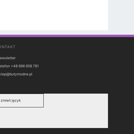
ONTAKT
ewsletter
elefon +48 696 658 781
klep@butymodne.pl
zmień język