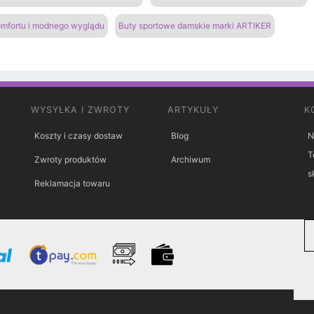
omfortu i modnego wyglądu
Buty sportowe damskie marki ARTIKER
WYSYŁKA I ZWROTY
ARTYKUŁY
K
Koszty i czasy dostaw
Blog
N
T
Zwroty produktów
Archiwum
s
Reklamacja towaru