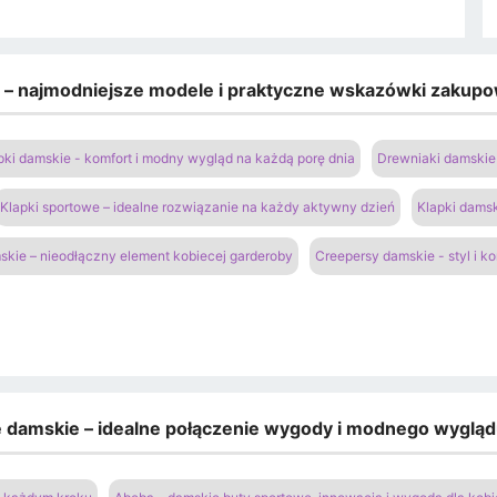
e – najmodniejsze modele i praktyczne wskazówki zakup
pki damskie - komfort i modny wygląd na każdą porę dnia
Drewniaki damskie 
Klapki sportowe – idealne rozwiązanie na każdy aktywny dzień
Klapki damsk
kie – nieodłączny element kobiecej garderoby
Creepersy damskie - styl i k
e damskie – idealne połączenie wygody i modnego wyglą