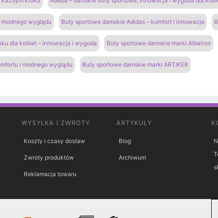
na każdym kroku
Abeba – damskie buty sportowe, innowacja i wygoda dla kobi
 i modnego wyglądu
Buty sportowe damskie Adidas – komfort i innowacja
B
ku dla kobiet – innowacja i wygoda
Buty sportowe damskie marki Albatros
omfortu i modnego wyglądu
Buty sportowe damskie marki ARTIKER
WYSYŁKA I ZWROTY
ARTYKUŁY
K
Koszty i czasy dostaw
Blog
N
T
Zwroty produktów
Archiwum
s
Reklamacja towaru