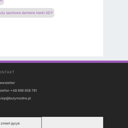
et
uty sportowe damskie marki ADY
ONTAKT
ewsletter
elefon +48 696 658 781
klep@butymodne.pl
zmień język