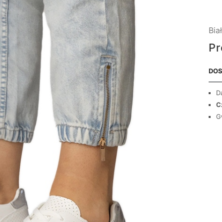
Bia
Pr
DOS
D
C
G