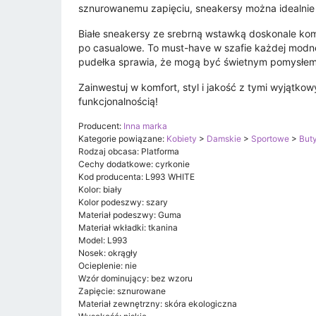
sznurowanemu zapięciu, sneakersy można idealnie 
Białe sneakersy ze srebrną wstawką doskonale kom
po casualowe. To must-have w szafie każdej modne
pudełka sprawia, że mogą być świetnym pomysłem
Zainwestuj w komfort, styl i jakość z tymi wyjątko
funkcjonalnością!
Producent:
Inna marka
Kategorie powiązane:
Kobiety
>
Damskie
>
Sportowe
>
But
Rodzaj obcasa: Platforma
Cechy dodatkowe: cyrkonie
Kod producenta: L993 WHITE
Kolor: biały
Kolor podeszwy: szary
Materiał podeszwy: Guma
Materiał wkładki: tkanina
Model: L993
Nosek: okrągły
Ocieplenie: nie
Wzór dominujący: bez wzoru
Zapięcie: sznurowane
Materiał zewnętrzny: skóra ekologiczna