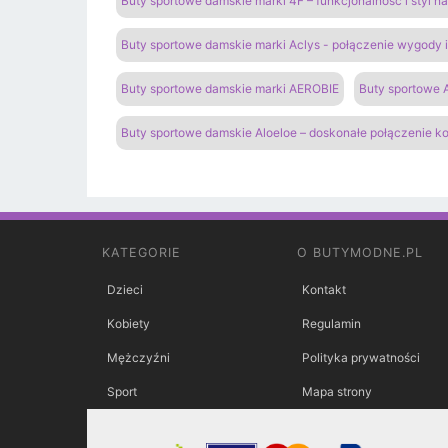
Buty sportowe damskie marki 4F – funkcjonalność i styl 
Buty sportowe damskie marki Aclys - połączenie wygody
Buty sportowe damskie marki AEROBIE
Buty sportowe A
Buty sportowe damskie Aloeloe – doskonałe połączenie k
KATEGORIE
O BUTYMODNE.PL
Dzieci
Kontakt
Kobiety
Regulamin
Mężczyźni
Polityka prywatności
Sport
Mapa strony