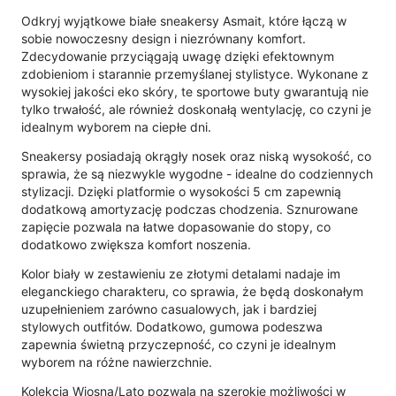
Odkryj wyjątkowe białe sneakersy Asmait, które łączą w
sobie nowoczesny design i niezrównany komfort.
Zdecydowanie przyciągają uwagę dzięki efektownym
zdobieniom i starannie przemyślanej stylistyce. Wykonane z
wysokiej jakości eko skóry, te sportowe buty gwarantują nie
tylko trwałość, ale również doskonałą wentylację, co czyni je
idealnym wyborem na ciepłe dni.
Sneakersy posiadają okrągły nosek oraz niską wysokość, co
sprawia, że są niezwykle wygodne - idealne do codziennych
stylizacji. Dzięki platformie o wysokości 5 cm zapewnią
dodatkową amortyzację podczas chodzenia. Sznurowane
zapięcie pozwala na łatwe dopasowanie do stopy, co
dodatkowo zwiększa komfort noszenia.
Kolor biały w zestawieniu ze złotymi detalami nadaje im
eleganckiego charakteru, co sprawia, że będą doskonałym
uzupełnieniem zarówno casualowych, jak i bardziej
stylowych outfitów. Dodatkowo, gumowa podeszwa
zapewnia świetną przyczepność, co czyni je idealnym
wyborem na różne nawierzchnie.
Kolekcja Wiosna/Lato pozwala na szerokie możliwości w