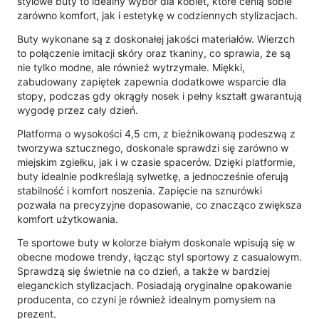
stylowe buty to idealny wybór dla kobiet, które cenią sobie
zarówno komfort, jak i estetykę w codziennych stylizacjach.
Buty wykonane są z doskonałej jakości materiałów. Wierzch
to połączenie imitacji skóry oraz tkaniny, co sprawia, że są
nie tylko modne, ale również wytrzymałe. Miękki,
zabudowany zapiętek zapewnia dodatkowe wsparcie dla
stopy, podczas gdy okrągły nosek i pełny kształt gwarantują
wygodę przez cały dzień.
Platforma o wysokości 4,5 cm, z bieżnikowaną podeszwą z
tworzywa sztucznego, doskonale sprawdzi się zarówno w
miejskim zgiełku, jak i w czasie spacerów. Dzięki platformie,
buty idealnie podkreślają sylwetkę, a jednocześnie oferują
stabilność i komfort noszenia. Zapięcie na sznurówki
pozwala na precyzyjne dopasowanie, co znacząco zwiększa
komfort użytkowania.
Te sportowe buty w kolorze białym doskonale wpisują się w
obecne modowe trendy, łącząc styl sportowy z casualowym.
Sprawdzą się świetnie na co dzień, a także w bardziej
eleganckich stylizacjach. Posiadają oryginalne opakowanie
producenta, co czyni je również idealnym pomysłem na
prezent.