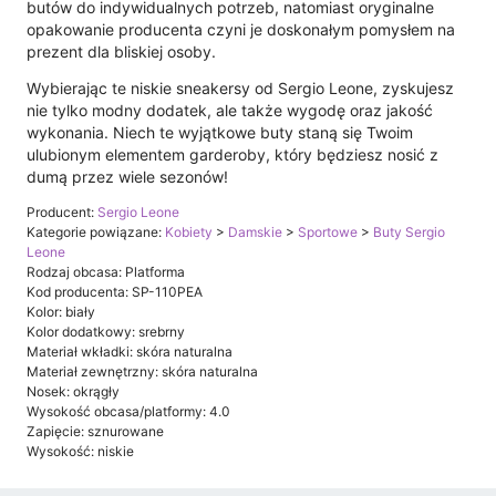
butów do indywidualnych potrzeb, natomiast oryginalne
opakowanie producenta czyni je doskonałym pomysłem na
prezent dla bliskiej osoby.
Wybierając te niskie sneakersy od Sergio Leone, zyskujesz
nie tylko modny dodatek, ale także wygodę oraz jakość
wykonania. Niech te wyjątkowe buty staną się Twoim
ulubionym elementem garderoby, który będziesz nosić z
dumą przez wiele sezonów!
Producent:
Sergio Leone
Kategorie powiązane:
Kobiety
>
Damskie
>
Sportowe
>
Buty Sergio
Leone
Rodzaj obcasa: Platforma
Kod producenta: SP-110PEA
Kolor: biały
Kolor dodatkowy: srebrny
Materiał wkładki: skóra naturalna
Materiał zewnętrzny: skóra naturalna
Nosek: okrągły
Wysokość obcasa/platformy: 4.0
Zapięcie: sznurowane
Wysokość: niskie