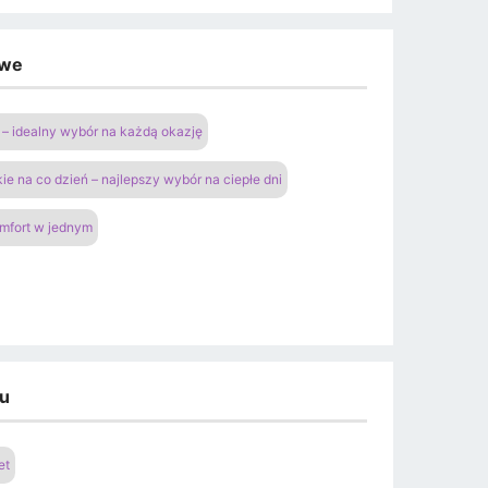
owe
– idealny wybór na każdą okazję
ie na co dzień – najlepszy wybór na ciepłe dni
omfort w jednym
du
et