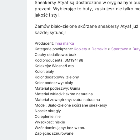
Sneakersy Atyaf są dostarczane w oryginalnym pu
prezent. Wybierając te buty, zyskujesz nie tylko 
jakość i styl.
Zamów biało-zielone skórzane sneakersy Atyaf już 
każdej sytuacji!
Producent:
Inna marka
Kategorie powiązane:
Kobiety
>
Damskie
>
Sportowe
>
But
Cechy dodatkowe: brak
Kod producenta: BM194198
Kolekcja: Wiosna/Lato
Kolor: biały
Kolor dodatkowy: zielony
Kolor podeszwy: biały
Materiał podeszwy: Guma
Materiał wkładki: skóra naturalna
Materiał zewnętrzny: skóra naturalna
Model: Biało-zielone skórzane sneakersy
Nosek: okrągły
Ocieplenie: nie
Wysokość: niskie
Wzór dominujący: bez wzoru
Zapięcie: sznurowane