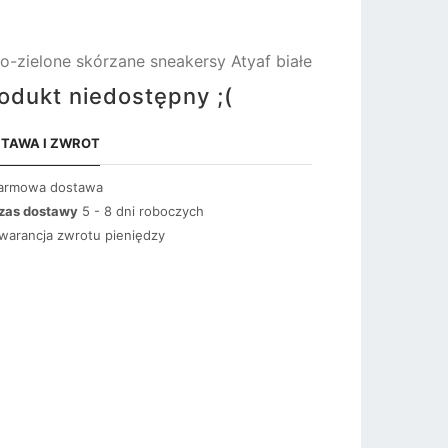
ło-zielone skórzane sneakersy Atyaf białe
odukt niedostępny ;(
TAWA I ZWROT
armowa dostawa
zas dostawy
5 - 8 dni roboczych
warancja zwrotu pieniędzy