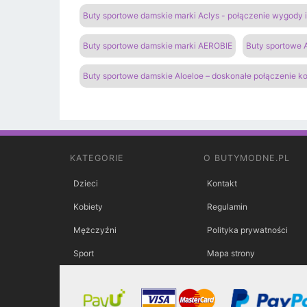
Buty sportowe damskie marki Aclys - połączenie wygody
Buty sportowe damskie marki AEROBIE
Buty sportowe A
Buty sportowe damskie Aloeloe – doskonałe połączenie k
KATEGORIE
O BUTYMODNE.PL
Dzieci
Kontakt
Kobiety
Regulamin
Mężczyźni
Polityka prywatności
Sport
Mapa strony