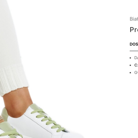
Bia
Pr
DOS
D
C
G