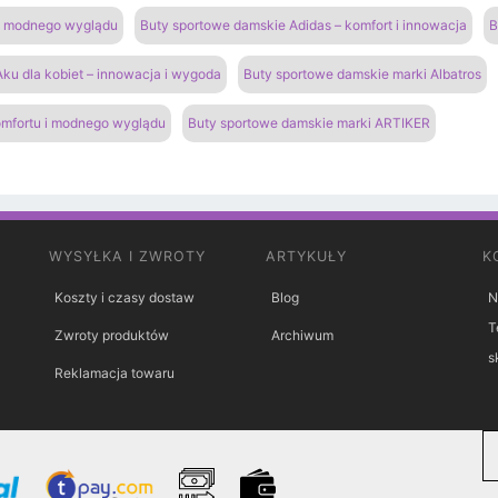
 i modnego wyglądu
Buty sportowe damskie Adidas – komfort i innowacja
B
ku dla kobiet – innowacja i wygoda
Buty sportowe damskie marki Albatros
omfortu i modnego wyglądu
Buty sportowe damskie marki ARTIKER
WYSYŁKA I ZWROTY
ARTYKUŁY
K
Koszty i czasy dostaw
Blog
N
T
Zwroty produktów
Archiwum
s
Reklamacja towaru