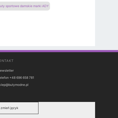
uty sportowe damskie marki ADY
ONTAKT
ewsletter
elefon +48 696 658 781
klep@butymodne.pl
zmień język