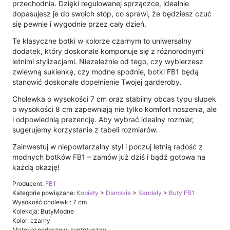
przechodnia. Dzięki regulowanej sprzączce, idealnie
dopasujesz je do swoich stóp, co sprawi, że będziesz czuć
się pewnie i wygodnie przez cały dzień.
Te klasyczne botki w kolorze czarnym to uniwersalny
dodatek, który doskonale komponuje się z różnorodnymi
letnimi stylizacjami. Niezależnie od tego, czy wybierzesz
zwiewną sukienkę, czy modne spodnie, botki FB1 będą
stanowić doskonałe dopełnienie Twojej garderoby.
Cholewka o wysokości 7 cm oraz stabilny obcas typu słupek
o wysokości 8 cm zapewniają nie tylko komfort noszenia, ale
i odpowiednią prezencję. Aby wybrać idealny rozmiar,
sugerujemy korzystanie z tabeli rozmiarów.
Zainwestuj w niepowtarzalny styl i poczuj letnią radość z
modnych botków FB1 – zamów już dziś i bądź gotowa na
każdą okazję!
Producent:
FB1
Kategorie powiązane:
Kobiety
>
Damskie
>
Sandały
>
Buty FB1
Wysokość cholewki: 7 cm
Kolekcja: ButyModne
Kolor: czarny
Materiał podeszwy: syntetyczny