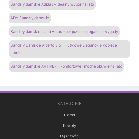
Sandały damskie Adidas – idealny wybór na lato
ADY Sandały damskie
Sandały damskie marki Aeros – połączenie elegancji i wygody
Sandały Damskie Alberto Violli – Stylowe Eleganckie Kobiece
Letnie
Sandały damskie ARTIKER – komfortowe i modne obuwie na lato
KATEGORIE
Dzieci
Kobiety
Mężczyźni