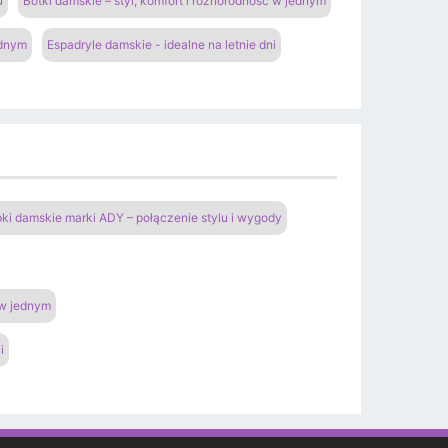
u
Botki damskie – styl, komfort i różnorodność w jednym
ednym
Espadryle damskie - idealne na letnie dni
pki damskie marki ADY – połączenie stylu i wygody
 w jednym
i