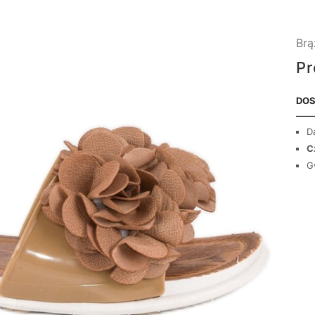
Brą
Pr
DOS
D
C
G