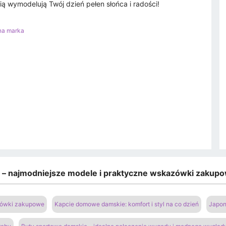
ą wymodelują Twój dzień pełen słońca i radości!
na marka
e – najmodniejsze modele i praktyczne wskazówki zakup
azówki zakupowe
Kapcie domowe damskie: komfort i styl na co dzień
Japon