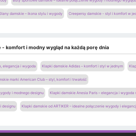
roby
Buty sportowe damskie – idealne połączenie wygody i modnego wygląd
Glany damskie – ikona stylu i wygody
Creepersy damskie - styl i komfort w j
e - komfort i modny wygląd na każdą porę dnia
o, elegancja i wygoda
Klapki damskie Adidas – komfort i styl w jednym
Kla
mskie marki American Club – styl, komfort i trwałość
 wygody i modnego designu
Klapki damskie Anesia Paris – elegancja i wygoda
i designu
Klapki damskie od ARTIKER – idealne połączenie wygody i elegancj