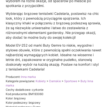
wyborem na różne okazje, od spacerów po mieście po
spotkania z przyjaciółmi.
Wybierając brązowe tenisówki Cadelaria, postawisz na chic
look, który z pewnością przyciągnie spojrzenia. Ich
klasyczny khaki w połączeniu z brązową podeszwą sprawia,
że są niezwykle uniwersalne i łatwe do zestawienia z
różnorodnymi elementami garderoby. Nie przegap okazji,
aby dodać te modne buty do swojej kolekcji!
Model EV-252 od marki Buty Gemre to niskie, wygodne i
stylowe obuwie, które z pewnością spełni oczekiwania nawet
najbardziej wymagających kobiet. Idealne na wiosenne i
letnie dni, zapakowane w oryginalne pudełko, stanowią
doskonały wybór na każdą okazję. Postaw na komfort i styl
z tenisówkami Cadelaria!
Producent:
Inna marka
Kategorie powiązane:
Kobiety
>
Damskie
>
Sportowe
>
Buty Inna
marka
Cechy dodatkowe: cyrkonie
Kod producenta: BM193060
Kolor: brązowy
Kolor podeszwy: brązowy
Materiał podeszwy: Guma