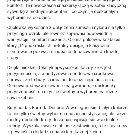
komfort. Te nowoczesne sneakersy łączą w sobie klasyczną
sylwetkę z modnymi akcentami, co czyni je doskonałym
wyborem na co dzień.
Cholewka wykonana z połączenia zamszu i nylonu nie tylko
przyciąga wzrok, ale również zapewnia odpowiednią
wentylację i komfort noszenia. Osłona palców w kształcie
litery „T” podkreśla ich unikalny design, a klasyczne
sznurowanie pozwala na idealne dopasowanie do każdej
stopy.
Dzięki miękkiej, tekstylnej wyściółce, każdy krok jest
przyjemnością, a amortyzowana podeszwa środkowa
sprawia, że te buty są idealne do dłuższego noszenia.
Gumowa podeszwa zewnętrzna gwarantuje doskonałą
przyczepność, co czyni je świetnym wyborem na różne
nawierzchnie.
Buty adidas Barreda Decode W w eleganckim białym kolorze
to nie tylko świetny wybór na codzienne stylizacje, ale także
modny dodatek, który doskonale wpisuje się w aktualne
trendy. Wyszukaj swoje ulubione zestawienia, a te sneakersy
z pewnością dodadzą charakteru każdej z nich.