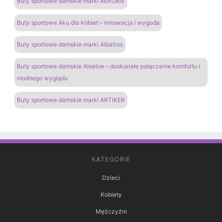
Buty sportowe damskie marki AEROBIE
Buty sportowe Aku dla kobiet – innowacja i wygoda
Buty sportowe damskie marki Albatros
Buty sportowe damskie Aloeloe – doskonałe połączenie komfortu i
modnego wyglądu
Buty sportowe damskie marki ARTIKER
KATEGORIE
Dzieci
Kobiety
Mężczyźni