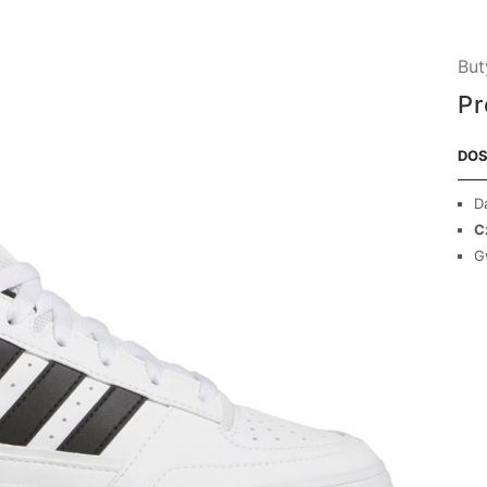
But
Pr
DOS
D
C
G