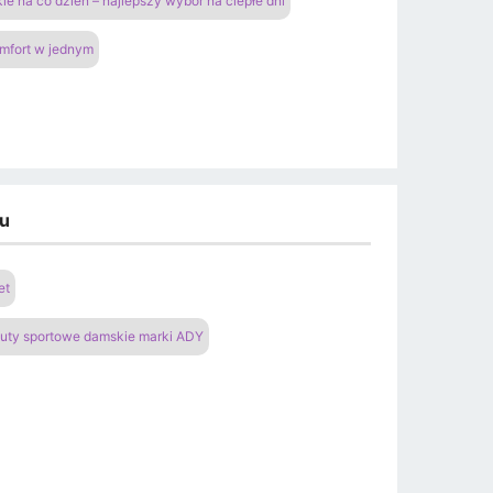
ie na co dzień – najlepszy wybór na ciepłe dni
omfort w jednym
du
et
uty sportowe damskie marki ADY