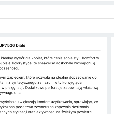
 JP7526 białe
dealny wybór dla kobiet, które cenią sobie styl i komfort w
j białej kolorystyce, te sneakersy doskonale wkomponują
woczesności.
ym zapięciem, które pozwala na idealne dopasowanie do
ami z syntetycznego zamszu, nie tylko wygląda
ść w pielęgnacji. Dodatkowe perforacje zapewniają właściwą
ktywnego dnia.
a wyściółka zwiększają komfort użytkowania, sprawiając, że
dwyższona podeszwa zewnętrzna zapewnia doskonałą
ennych stylizacji oraz aktywności na świeżym powietrzu.