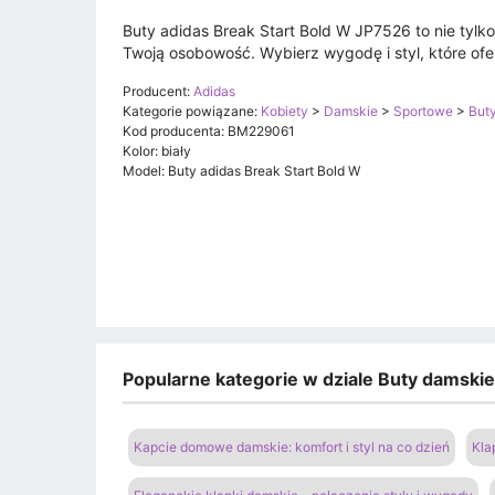
Buty adidas Break Start Bold W JP7526 to nie tylko
Twoją osobowość. Wybierz wygodę i styl, które ofe
Producent:
Adidas
Kategorie powiązane:
Kobiety
>
Damskie
>
Sportowe
>
But
Kod producenta: BM229061
Kolor: biały
Model: Buty adidas Break Start Bold W
Popularne kategorie w dziale Buty damski
Kapcie domowe damskie: komfort i styl na co dzień
Kla