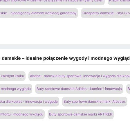
Klapki sportowe – idealne rozwiązanie na każdy aktywny dzień
Klapki damsk
kie – nieodłączny element kobiecej garderoby
Creepersy damskie - styl i k
e damskie – idealne połączenie wygody i modnego wyglą
na każdym kroku
Abeba – damskie buty sportowe, innowacja i wygoda dla kobi
 i modnego wyglądu
Buty sportowe damskie Adidas – komfort i innowacja
B
ku dla kobiet – innowacja i wygoda
Buty sportowe damskie marki Albatros
omfortu i modnego wyglądu
Buty sportowe damskie marki ARTIKER