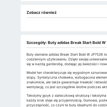
Zobacz również
Szczegóły: Buty adidas Break Start Bold W
Buty damskie adidas Break Start Bold W JP7526 to i
codziennym użytkowaniu. Dzięki swojej uniwersalne
się w każdą garderobę, dodając jej świeżości i no
Model ten charakteryzuje się wygodnym sznurowan
stopy. Syntetyczna cholewka, wzbogacona element
znakomicie, ale także gwarantuje trwałość i łatwo
wentylację, co jest szczególnie istotne podczas a
Tekstylny język z siateczkową strukturą i tekstyln
każdy krok staje się przyjemnością. Gumowa, po
przyczepność, co czyni te buty idealnymi do codzi