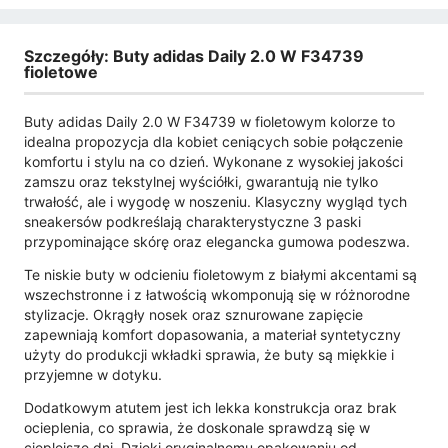
Szczegóły: Buty adidas Daily 2.0 W F34739
fioletowe
Buty adidas Daily 2.0 W F34739 w fioletowym kolorze to
idealna propozycja dla kobiet ceniących sobie połączenie
komfortu i stylu na co dzień. Wykonane z wysokiej jakości
zamszu oraz tekstylnej wyściółki, gwarantują nie tylko
trwałość, ale i wygodę w noszeniu. Klasyczny wygląd tych
sneakersów podkreślają charakterystyczne 3 paski
przypominające skórę oraz elegancka gumowa podeszwa.
Te niskie buty w odcieniu fioletowym z białymi akcentami są
wszechstronne i z łatwością wkomponują się w różnorodne
stylizacje. Okrągły nosek oraz sznurowane zapięcie
zapewniają komfort dopasowania, a materiał syntetyczny
użyty do produkcji wkładki sprawia, że buty są miękkie i
przyjemne w dotyku.
Dodatkowym atutem jest ich lekka konstrukcja oraz brak
ocieplenia, co sprawia, że doskonale sprawdzą się w
cieplejsze dni. Dzięki oryginalnemu opakowaniu od