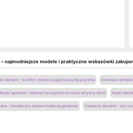
e – najmodniejsze modele i praktyczne wskazówki zakup
pki damskie - komfort i modny wygląd na każdą porę dnia
Drewniaki damskie 
Klapki sportowe – idealne rozwiązanie na każdy aktywny dzień
Klapki damsk
kie – nieodłączny element kobiecej garderoby
Creepersy damskie - styl i k