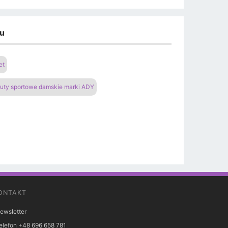
du
et
uty sportowe damskie marki ADY
ONTAKT
ewsletter
elefon +48 696 658 781