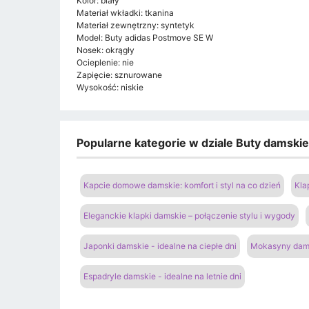
Kolor: biały
Materiał wkładki: tkanina
Materiał zewnętrzny: syntetyk
Model: Buty adidas Postmove SE W
Nosek: okrągły
Ocieplenie: nie
Zapięcie: sznurowane
Wysokość: niskie
Popularne kategorie w dziale Buty damski
Kapcie domowe damskie: komfort i styl na co dzień
Kla
Eleganckie klapki damskie – połączenie stylu i wygody
Japonki damskie - idealne na ciepłe dni
Mokasyny dams
Espadryle damskie - idealne na letnie dni