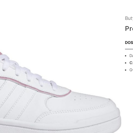
But
Pr
DOS
D
C
G