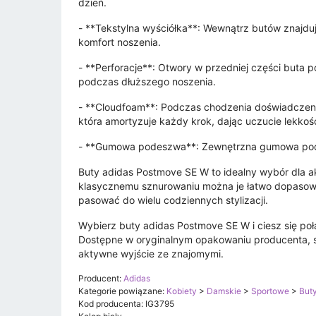
dzień.
- **Tekstylna wyściółka**: Wewnątrz butów znajduj
komfort noszenia.
- **Perforacje**: Otwory w przedniej części buta 
podczas dłuższego noszenia.
- **Cloudfoam**: Podczas chodzenia doświadcze
która amortyzuje każdy krok, dając uczucie lekkośc
- **Gumowa podeszwa**: Zewnętrzna gumowa pode
Buty adidas Postmove SE W to idealny wybór dla ak
klasycznemu sznurowaniu można je łatwo dopasować
pasować do wielu codziennych stylizacji.
Wybierz buty adidas Postmove SE W i ciesz się po
Dostępne w oryginalnym opakowaniu producenta, s
aktywne wyjście ze znajomymi.
Producent:
Adidas
Kategorie powiązane:
Kobiety
>
Damskie
>
Sportowe
>
But
Kod producenta: IG3795