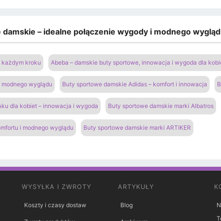
e damskie – idealne połączenie wygody i modnego wyglą
na każdym kroku
Abeba – damskie buty sportowe, innowacja i wygoda dla kobi
 i modnego wyglądu
Buty sportowe damskie Adidas – komfort i innowacja
B
ku dla kobiet – innowacja i wygoda
Buty sportowe damskie marki Albatros
omfortu i modnego wyglądu
Buty sportowe damskie marki ARTIKER
WYSYŁKA I ZWROTY
ARTYKUŁY
K
Koszty i czasy dostaw
Blog
N
T