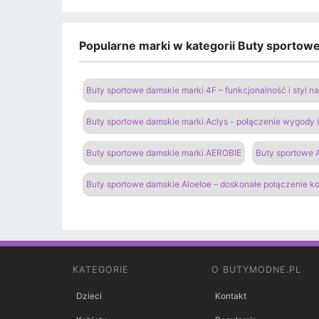
Popularne marki w kategorii Buty sportow
Buty sportowe damskie marki 4F – funkcjonalność i styl 
Buty sportowe damskie marki Aclys - połączenie wygody
Buty sportowe damskie marki AEROBIE
Buty sportowe A
Buty sportowe damskie Aloeloe – doskonałe połączenie k
KATEGORIE
O BUTYMODNE.PL
Dzieci
Kontakt