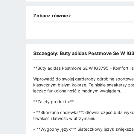
Zobacz również
Szczegóły: Buty adidas Postmove Se W IG3
**Buty adidas Postmove SE W IG3795 – Komfort i st
Wprowadź do swojej garderoby odrobinę sportowej
klasycznym białym kolorze. Te niskie sneakersy z
łącząc funkcjonalność z modnym wyglądem.
**Zalety produktu:**
- **Skórzana cholewka**: Główna część buta wykon
trwałość i łatwość w utrzymaniu.
- **Wygodny język**: Siateczkowy język zwiększa 