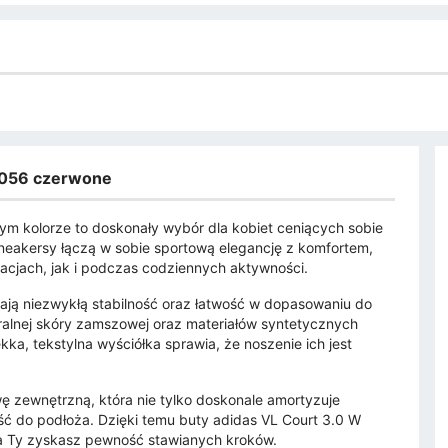
S2056 czerwone
m kolorze to doskonały wybór dla kobiet ceniących sobie
neakersy łączą w sobie sportową elegancję z komfortem,
zacjach, jak i podczas codziennych aktywności.
iają niezwykłą stabilność oraz łatwość w dopasowaniu do
ralnej skóry zamszowej oraz materiałów syntetycznych
ka, tekstylna wyściółka sprawia, że noszenie ich jest
 zewnętrzną, która nie tylko doskonale amortyzuje
ć do podłoża. Dzięki temu buty adidas VL Court 3.0 W
 a Ty zyskasz pewność stawianych kroków.