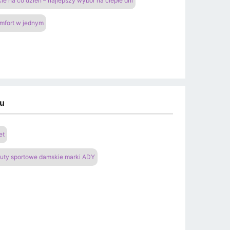
ie na co dzień – najlepszy wybór na ciepłe dni
omfort w jednym
du
et
uty sportowe damskie marki ADY