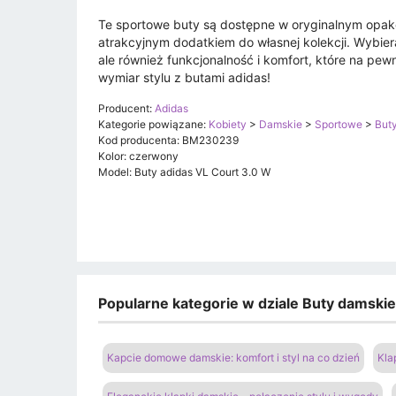
Te sportowe buty są dostępne w oryginalnym opako
atrakcyjnym dodatkiem do własnej kolekcji. Wybier
ale również funkcjonalność i komfort, które na p
wymiar stylu z butami adidas!
Producent:
Adidas
Kategorie powiązane:
Kobiety
>
Damskie
>
Sportowe
>
But
Kod producenta: BM230239
Kolor: czerwony
Model: Buty adidas VL Court 3.0 W
Popularne kategorie w dziale Buty damski
Kapcie domowe damskie: komfort i styl na co dzień
Kla