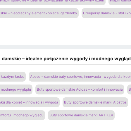
Klapki sportowe – idealne rozwiązanie na każdy aktywny dzień
Klapki damsk
kie – nieodłączny element kobiecej garderoby
Creepersy damskie - styl i k
e damskie – idealne połączenie wygody i modnego wyglą
na każdym kroku
Abeba – damskie buty sportowe, innowacja i wygoda dla kobi
 i modnego wyglądu
Buty sportowe damskie Adidas – komfort i innowacja
B
ku dla kobiet – innowacja i wygoda
Buty sportowe damskie marki Albatros
omfortu i modnego wyglądu
Buty sportowe damskie marki ARTIKER