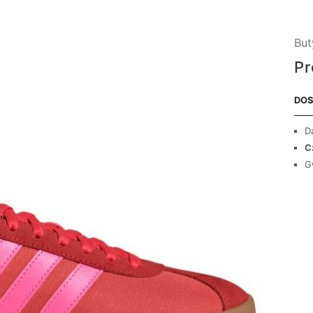
But
Pr
DOS
D
C
G