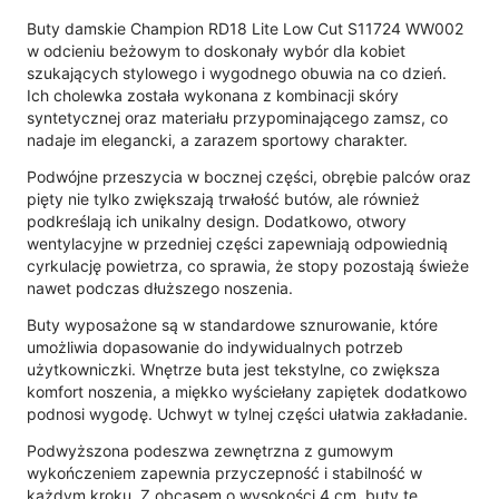
Buty damskie Champion RD18 Lite Low Cut S11724 WW002
w odcieniu beżowym to doskonały wybór dla kobiet
szukających stylowego i wygodnego obuwia na co dzień.
Ich cholewka została wykonana z kombinacji skóry
syntetycznej oraz materiału przypominającego zamsz, co
nadaje im elegancki, a zarazem sportowy charakter.
Podwójne przeszycia w bocznej części, obrębie palców oraz
pięty nie tylko zwiększają trwałość butów, ale również
podkreślają ich unikalny design. Dodatkowo, otwory
wentylacyjne w przedniej części zapewniają odpowiednią
cyrkulację powietrza, co sprawia, że stopy pozostają świeże
nawet podczas dłuższego noszenia.
Buty wyposażone są w standardowe sznurowanie, które
umożliwia dopasowanie do indywidualnych potrzeb
użytkowniczki. Wnętrze buta jest tekstylne, co zwiększa
komfort noszenia, a miękko wyściełany zapiętek dodatkowo
podnosi wygodę. Uchwyt w tylnej części ułatwia zakładanie.
Podwyższona podeszwa zewnętrzna z gumowym
wykończeniem zapewnia przyczepność i stabilność w
każdym kroku. Z obcasem o wysokości 4 cm, buty te