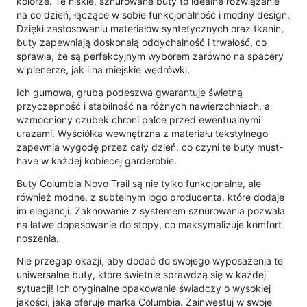
kolorze. Te niskie, sznurowane buty to idealne rozwiązanie
na co dzień, łączące w sobie funkcjonalność i modny design.
Dzięki zastosowaniu materiałów syntetycznych oraz tkanin,
buty zapewniają doskonałą oddychalność i trwałość, co
sprawia, że są perfekcyjnym wyborem zarówno na spacery
w plenerze, jak i na miejskie wędrówki.
Ich gumowa, gruba podeszwa gwarantuje świetną
przyczepność i stabilność na różnych nawierzchniach, a
wzmocniony czubek chroni palce przed ewentualnymi
urazami. Wyściółka wewnętrzna z materiału tekstylnego
zapewnia wygodę przez cały dzień, co czyni te buty must-
have w każdej kobiecej garderobie.
Buty Columbia Novo Trail są nie tylko funkcjonalne, ale
również modne, z subtelnym logo producenta, które dodaje
im elegancji. Zaknowanie z systemem sznurowania pozwala
na łatwe dopasowanie do stopy, co maksymalizuje komfort
noszenia.
Nie przegap okazji, aby dodać do swojego wyposażenia te
uniwersalne buty, które świetnie sprawdzą się w każdej
sytuacji! Ich oryginalne opakowanie świadczy o wysokiej
jakości, jaką oferuje marka Columbia. Zainwestuj w swoje