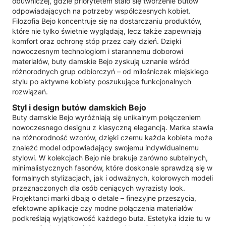
obuwniczej, gdzie priorytetem stało się tworzenie butów
odpowiadających na potrzeby współczesnych kobiet.
Filozofia Bejo koncentruje się na dostarczaniu produktów,
które nie tylko świetnie wyglądają, lecz także zapewniają
komfort oraz ochronę stóp przez cały dzień. Dzięki
nowoczesnym technologiom i starannemu doborowi
materiałów, buty damskie Bejo zyskują uznanie wśród
różnorodnych grup odbiorczyń – od miłośniczek miejskiego
stylu po aktywne kobiety poszukujące funkcjonalnych
rozwiązań.
Styl i design butów damskich Bejo
Buty damskie Bejo wyróżniają się unikalnym połączeniem
nowoczesnego designu z klasyczną elegancją. Marka stawia
na różnorodność wzorów, dzięki czemu każda kobieta może
znaleźć model odpowiadający swojemu indywidualnemu
stylowi. W kolekcjach Bejo nie brakuje zarówno subtelnych,
minimalistycznych fasonów, które doskonale sprawdzą się w
formalnych stylizacjach, jak i odważnych, kolorowych modeli
przeznaczonych dla osób ceniących wyrazisty look.
Projektanci marki dbają o detale – finezyjne przeszycia,
efektowne aplikacje czy modne połączenia materiałów
podkreślają wyjątkowość każdego buta. Estetyka idzie tu w