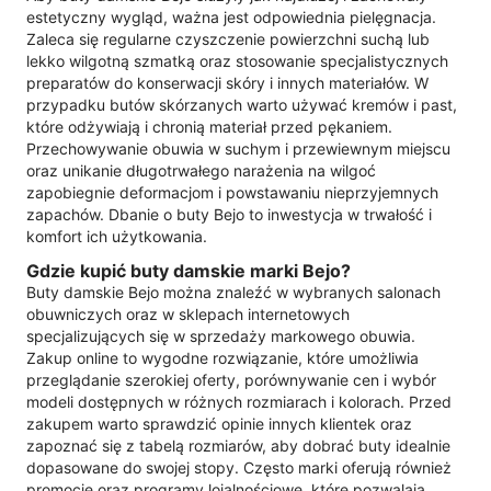
estetyczny wygląd, ważna jest odpowiednia pielęgnacja.
Zaleca się regularne czyszczenie powierzchni suchą lub
lekko wilgotną szmatką oraz stosowanie specjalistycznych
preparatów do konserwacji skóry i innych materiałów. W
przypadku butów skórzanych warto używać kremów i past,
które odżywiają i chronią materiał przed pękaniem.
Przechowywanie obuwia w suchym i przewiewnym miejscu
oraz unikanie długotrwałego narażenia na wilgoć
zapobiegnie deformacjom i powstawaniu nieprzyjemnych
zapachów. Dbanie o buty Bejo to inwestycja w trwałość i
komfort ich użytkowania.
Gdzie kupić buty damskie marki Bejo?
Buty damskie Bejo można znaleźć w wybranych salonach
obuwniczych oraz w sklepach internetowych
specjalizujących się w sprzedaży markowego obuwia.
Zakup online to wygodne rozwiązanie, które umożliwia
przeglądanie szerokiej oferty, porównywanie cen i wybór
modeli dostępnych w różnych rozmiarach i kolorach. Przed
zakupem warto sprawdzić opinie innych klientek oraz
zapoznać się z tabelą rozmiarów, aby dobrać buty idealnie
dopasowane do swojej stopy. Często marki oferują również
promocje oraz programy lojalnościowe, które pozwalają