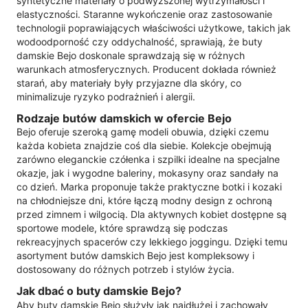
syntetyczne materiały o podwyższonej wytrzymałości i
elastyczności. Staranne wykończenie oraz zastosowanie
technologii poprawiających właściwości użytkowe, takich jak
wodoodporność czy oddychalność, sprawiają, że buty
damskie Bejo doskonale sprawdzają się w różnych
warunkach atmosferycznych. Producent dokłada również
starań, aby materiały były przyjazne dla skóry, co
minimalizuje ryzyko podrażnień i alergii.
Rodzaje butów damskich w ofercie Bejo
Bejo oferuje szeroką gamę modeli obuwia, dzięki czemu
każda kobieta znajdzie coś dla siebie. Kolekcje obejmują
zarówno eleganckie czółenka i szpilki idealne na specjalne
okazje, jak i wygodne baleriny, mokasyny oraz sandały na
co dzień. Marka proponuje także praktyczne botki i kozaki
na chłodniejsze dni, które łączą modny design z ochroną
przed zimnem i wilgocią. Dla aktywnych kobiet dostępne są
sportowe modele, które sprawdzą się podczas
rekreacyjnych spacerów czy lekkiego joggingu. Dzięki temu
asortyment butów damskich Bejo jest kompleksowy i
dostosowany do różnych potrzeb i stylów życia.
Jak dbać o buty damskie Bejo?
Aby buty damskie Bejo służyły jak najdłużej i zachowały