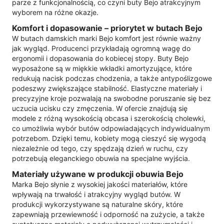
parze z funkcjonalnością, co czyni buty Bejo atrakcyjnym
wyborem na różne okazje.
Komfort i dopasowanie – priorytet w butach Bejo
W butach damskich marki Bejo komfort jest równie ważny
jak wygląd. Producenci przykładają ogromną wagę do
ergonomii i dopasowania do kobiecej stopy. Buty Bejo
wyposażone są w miękkie wkładki amortyzujące, które
redukują nacisk podczas chodzenia, a także antypoślizgowe
podeszwy zwiększające stabilność. Elastyczne materiały i
precyzyjne kroje pozwalają na swobodne poruszanie się bez
uczucia ucisku czy zmęczenia. W ofercie znajdują się
modele z różną wysokością obcasa i szerokością cholewki,
co umożliwia wybór butów odpowiadających indywidualnym
potrzebom. Dzięki temu, kobiety mogą cieszyć się wygodą
niezależnie od tego, czy spędzają dzień w ruchu, czy
potrzebują eleganckiego obuwia na specjalne wyjścia.
Materiały używane w produkcji obuwia Bejo
Marka Bejo słynie z wysokiej jakości materiałów, które
wpływają na trwałość i atrakcyjny wygląd butów. W
produkcji wykorzystywane są naturalne skóry, które
zapewniają przewiewność i odporność na zużycie, a także