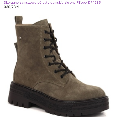
Skórzane zamszowe półbuty damskie zielone Filippo DP4685
330,73 zł