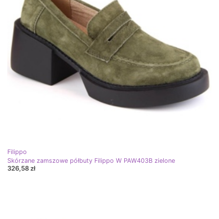
Filippo
Skórzane zamszowe półbuty Filippo W PAW403B zielone
326,58 zł