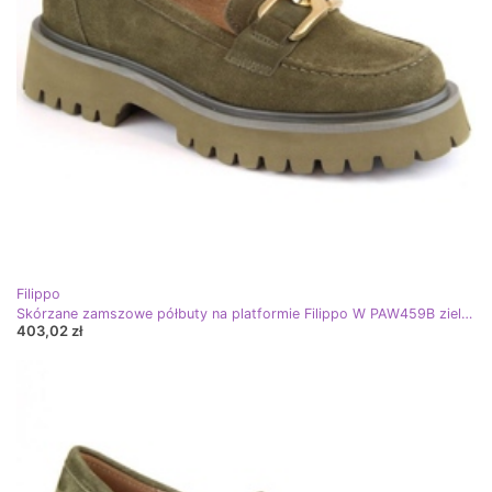
Filippo
Skórzane zamszowe półbuty na platformie Filippo W PAW459B zielone
403,02 zł