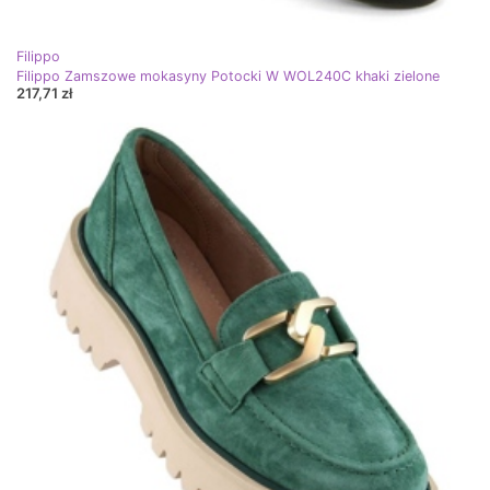
Filippo
Filippo Zamszowe mokasyny Potocki W WOL240C khaki zielone
217,71 zł