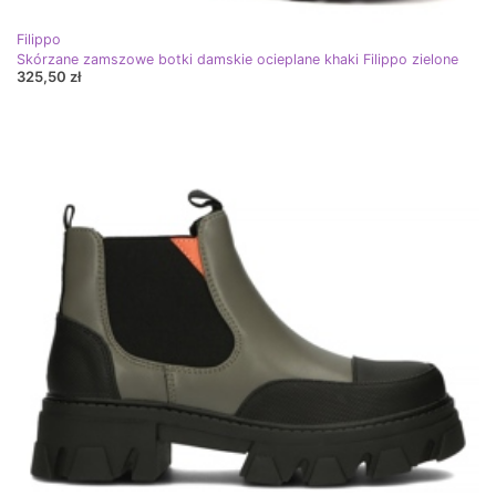
Filippo
Skórzane zamszowe botki damskie ocieplane khaki Filippo zielone
325,50 zł