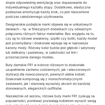
stopie odpowiednią wentylację oraz dopasowanie do
indywidualnego kształtu stopy. Dodatkowo, elastyczna
podeszwa amortyzuje każdy krok, co jest nieocenione
podczas całodziennego użytkowania.
Designerskie podejście marki objawia się w unikatowych
detalach – np. w finezyjnych dodatkach czy odważnym
połączeniu różnych faktur materiałów. Bez względu na to,
czy są to różowe sneakersy, szpilki czy botki, każdy model
jest przemyślany i doskonale wpisuje się w najnowsze
kanony mody. Różowy kolor butów jest głęboki i satynowy
lub delikatny i pastelowy, w zależności od linii i
przeznaczenia danego modelu.
Buty damskie FR1 w kolorze różowym to doskonałe
uzupełnienie zarówno codziennych, jak i wieczorowych
stylizacji dla nowoczesnych, pewnych siebie kobiet.
Doskonale komponują się z monochromatycznymi
zestawami, jak i stanowią wyrazisty akcent do bardziej
stonowanych, eleganckich outfitsów.
Niezależnie od sezonu, różowe buty marki FR1 zyskują na
popularności, ponieważ pozwalają kobietom wyrazić swoją