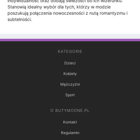
indywidualność oraz dodają świeżości do ich wizerunku.
Stanowią idealny wybór dla tych, którzy w modzie
poszukują połączenia nowoczesności z nutą romantyzmu i
subtelności.
KATEGORIE
Dzieci
Kobiety
Mężczyźni
Sport
O BUTYMODNE.PL
Kontakt
Regulamin