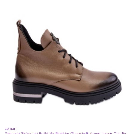
Lemar
Damskie Skórzane Botki Na Płaskim Obcasie Beżowe Lemar Charline beżowy