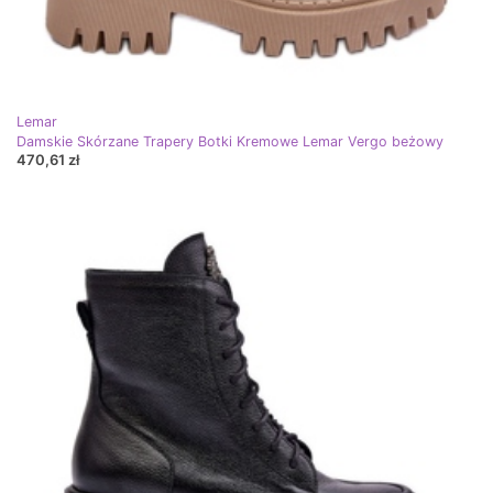
Lemar
Damskie Skórzane Trapery Botki Kremowe Lemar Vergo beżowy
470,61 zł