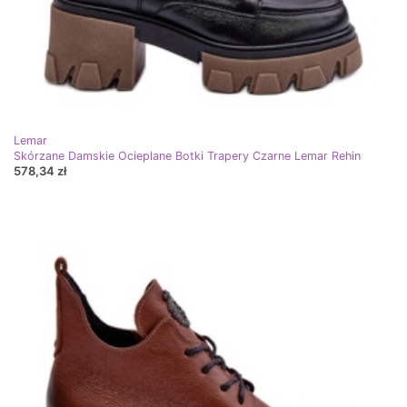
Lemar
Skórzane Damskie Ocieplane Botki Trapery Czarne Lemar Rehin
578,34 zł