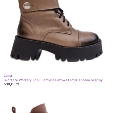
Lemar
Skórzane Workery Botki Damskie Beżowe Lemar Anceria beżowy
530,03 zł