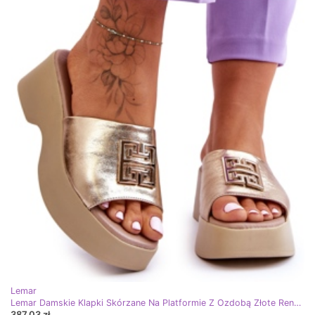
Lemar
Lemar Damskie Klapki Skórzane Na Platformie Z Ozdobą Złote Renna złoty
387,03 zł