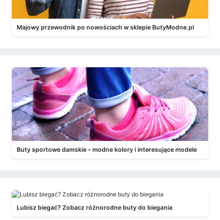
Majowy przewodnik po nowościach w sklepie ButyModne.pl
Buty sportowe damskie – modne kolory i interesujące modele
Lubisz biegać? Zobacz różnorodne buty do biegania