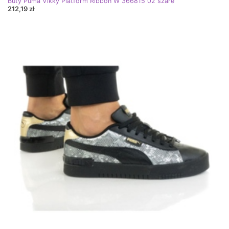
Buty Puma Vikky Platform Ribbon W 366815 02 szare
212,19 zł