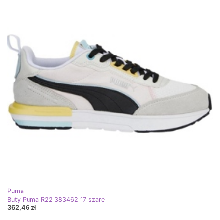
Puma
Buty Puma R22 383462 17 szare
362,46 zł