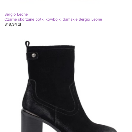
Sergio Leone
Czarne skórzane botki kowbojki damskie Sergio Leone
318,34 zł