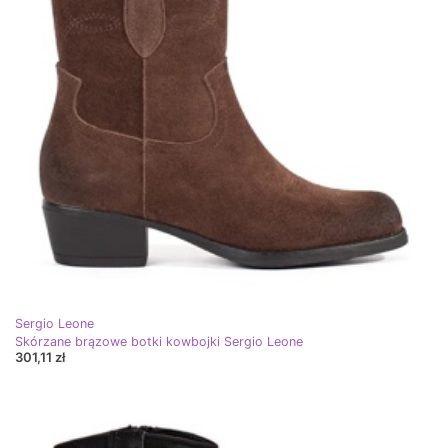
Sergio Leone
Skórzane brązowe botki kowbojki Sergio Leone
301,11 zł