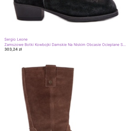
Sergio Leone
Zamszowe Botki Kowbojki Damskie Na Niskim Obcasie Ocieplane Sergio Leone BT284-S Czarne
303,24 zł