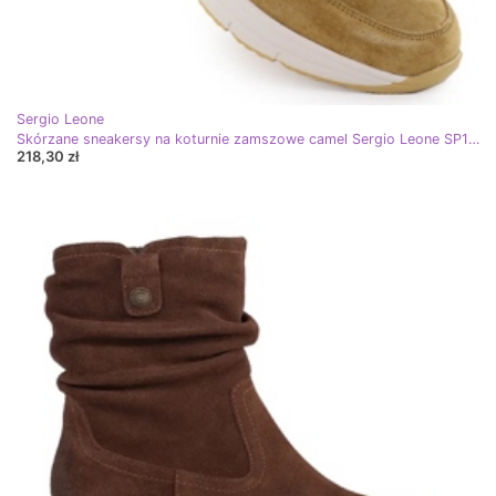
Sergio Leone
Skórzane sneakersy na koturnie zamszowe camel Sergio Leone SP104 beżowy
218,30 zł