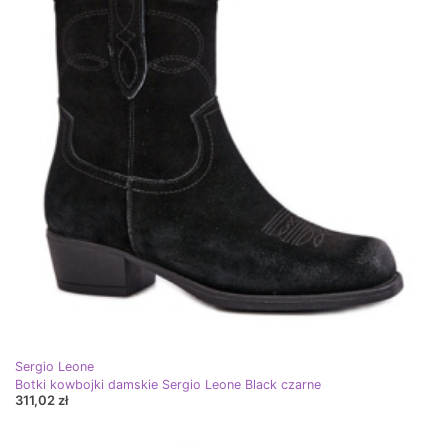
Sergio Leone
Botki kowbojki damskie Sergio Leone Black czarne
311,02 zł