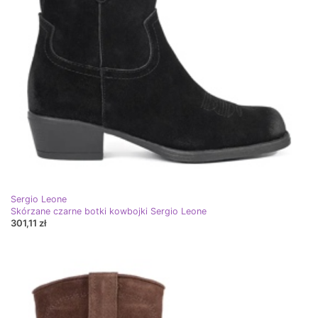
Sergio Leone
Skórzane czarne botki kowbojki Sergio Leone
301,11 zł