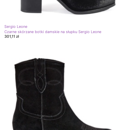
Sergio Leone
Czarne skórzane botki damskie na słupku Sergio Leone
301,11 zł