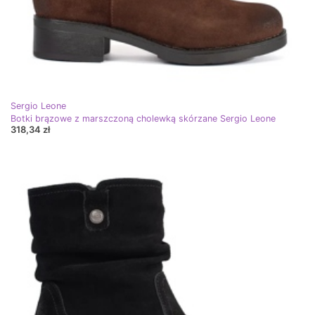
Sergio Leone
Botki brązowe z marszczoną cholewką skórzane Sergio Leone
318,34 zł