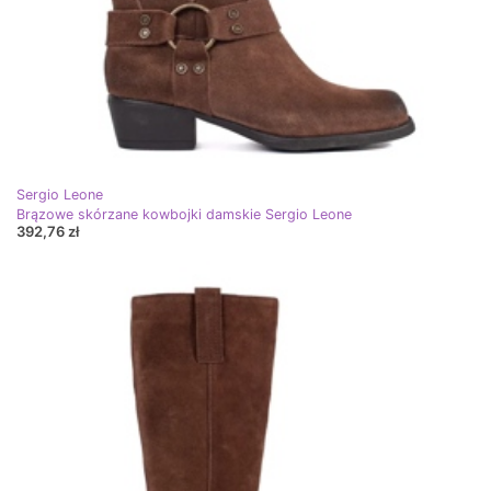
Sergio Leone
Brązowe skórzane kowbojki damskie Sergio Leone
392,76 zł