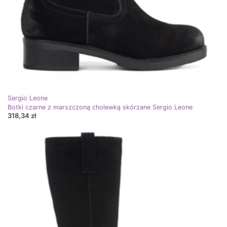
Sergio Leone
Botki czarne z marszczoną cholewką skórzane Sergio Leone
318,34 zł