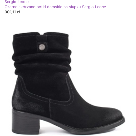
Sergio Leone
Czarne skórzane botki damskie na słupku Sergio Leone
301,11 zł