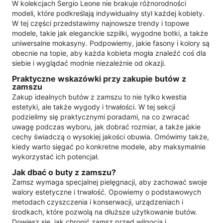
W kolekcjach Sergio Leone nie brakuje różnorodności
modeli, które podkreślają indywidualny styl każdej kobiety.
W tej części przedstawimy najnowsze trendy i topowe
modele, takie jak eleganckie szpilki, wygodne botki, a także
uniwersalne mokasyny. Podpowiemy, jakie fasony i kolory są
obecnie na topie, aby każda kobieta mogła znaleźć coś dla
siebie i wyglądać modnie niezależnie od okazji.
Praktyczne wskazówki przy zakupie butów z
zamszu
Zakup idealnych butów z zamszu to nie tylko kwestia
estetyki, ale także wygody i trwałości. W tej sekcji
podzielimy się praktycznymi poradami, na co zwracać
uwagę podczas wyboru, jak dobrać rozmiar, a także jakie
cechy świadczą o wysokiej jakości obuwia. Omówimy także,
kiedy warto sięgać po konkretne modele, aby maksymalnie
wykorzystać ich potencjał.
Jak dbać o buty z zamszu?
Zamsz wymaga specjalnej pielęgnacji, aby zachować swoje
walory estetyczne i trwałość. Opowiemy o podstawowych
metodach czyszczenia i konserwacji, urządzeniach i
środkach, które pozwolą na dłuższe użytkowanie butów.
Dowiesz się, jak chronić zamsz przed wilgocią i