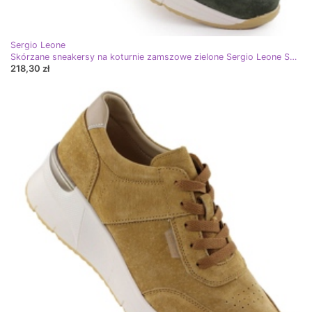
Sergio Leone
Skórzane sneakersy na koturnie zamszowe zielone Sergio Leone SP104
218,30 zł