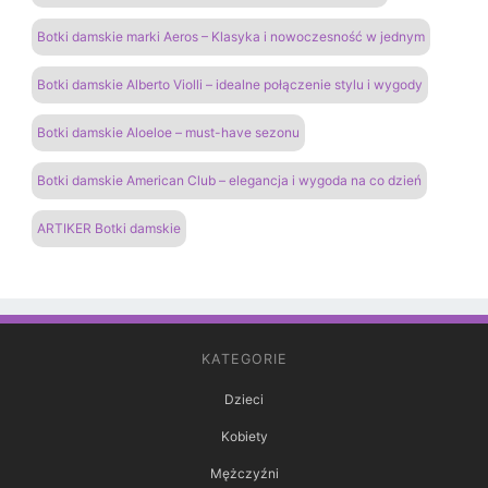
Botki damskie marki Aeros – Klasyka i nowoczesność w jednym
Botki damskie Alberto Violli – idealne połączenie stylu i wygody
Botki damskie Aloeloe – must-have sezonu
Botki damskie American Club – elegancja i wygoda na co dzień
ARTIKER Botki damskie
KATEGORIE
Dzieci
Kobiety
Mężczyźni