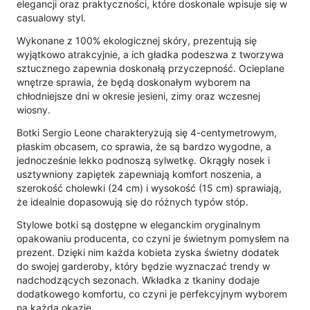
elegancji oraz praktyczności, które doskonale wpisuje się w
casualowy styl.
Wykonane z 100% ekologicznej skóry, prezentują się
wyjątkowo atrakcyjnie, a ich gładka podeszwa z tworzywa
sztucznego zapewnia doskonałą przyczepność. Ocieplane
wnętrze sprawia, że będą doskonałym wyborem na
chłodniejsze dni w okresie jesieni, zimy oraz wczesnej
wiosny.
Botki Sergio Leone charakteryzują się 4-centymetrowym,
płaskim obcasem, co sprawia, że są bardzo wygodne, a
jednocześnie lekko podnoszą sylwetkę. Okrągły nosek i
usztywniony zapiętek zapewniają komfort noszenia, a
szerokość cholewki (24 cm) i wysokość (15 cm) sprawiają,
że idealnie dopasowują się do różnych typów stóp.
Stylowe botki są dostępne w eleganckim oryginalnym
opakowaniu producenta, co czyni je świetnym pomysłem na
prezent. Dzięki nim każda kobieta zyska świetny dodatek
do swojej garderoby, który będzie wyznaczać trendy w
nadchodzących sezonach. Wkładka z tkaniny dodaje
dodatkowego komfortu, co czyni je perfekcyjnym wyborem
na każdą okazję.