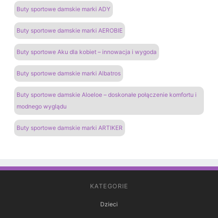
Buty sportowe damskie marki ADY
Buty sportowe damskie marki AEROBIE
Buty sportowe Aku dla kobiet – innowacja i wygoda
Buty sportowe damskie marki Albatros
Buty sportowe damskie Aloeloe – doskonałe połączenie komfortu i
modnego wyglądu
Buty sportowe damskie marki ARTIKER
KATEGORIE
Dzieci