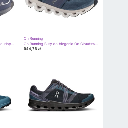
On Running
On Running Buty do biegania On Cloudspark 3ME10391947 granatowe niebieskie
On Running Buty do biegania On Cloudswift 3 3WD10451199 niebieskie
944,76 zł