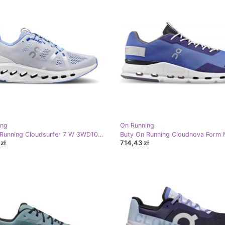
ing
On Running
Buty On Running Cloudsurfer 7 W 3WD10441203 niebieskie
zł
714,43 zł