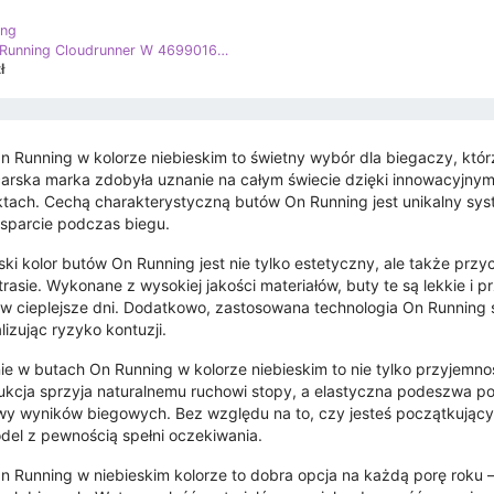
ing
Buty On Running Cloudrunner W 4699016 niebieskie
ł
n Running w kolorze niebieskim to świetny wybór dla biegaczy, którz
arska marka zdobyła uznanie na całym świecie dzięki innowacyjnym
tach. Cechą charakterystyczną butów On Running jest unikalny sys
sparcie podczas biegu.
ski kolor butów On Running jest nie tylko estetyczny, ale także prz
 trasie. Wykonane z wysokiej jakości materiałów, buty te są lekkie 
w cieplejsze dni. Dodatkowo, zastosowana technologia On Running s
lizując ryzyko kontuzji.
ie w butach On Running w kolorze niebieskim to nie tylko przyjemno
ukcja sprzyja naturalnemu ruchowi stopy, a elastyczna podeszwa po
y wyników biegowych. Bez względu na to, czy jesteś początkują
del z pewnością spełni oczekiwania.
n Running w niebieskim kolorze to dobra opcja na każdą porę roku –