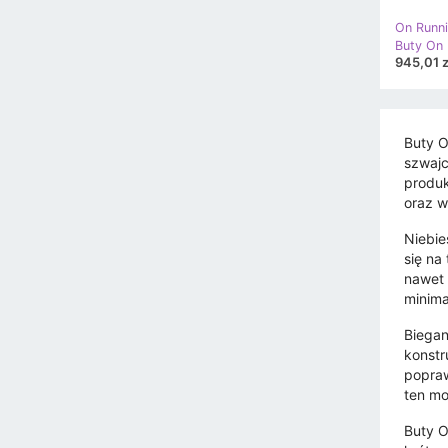
On Runn
945,01 z
Buty O
szwajc
produk
oraz w
Niebie
się na
nawet 
minima
Biegan
konstr
popraw
ten mo
Buty O