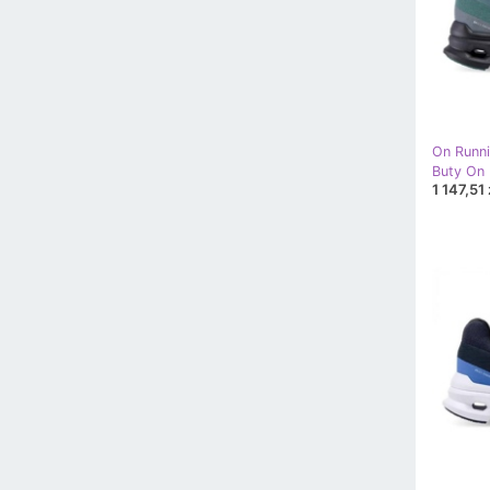
On Runn
1 147,51 