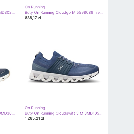
On Running
Buty On Running Cloudultra 2 M 3MD30280331 niebieskie
Buty On Running Cloudgo M 5598089 niebieskie
638,17 zł
On Running
Buty On Running Cloud 5 Terry M 3MD30220692 niebieskie
Buty On Running Cloudswift 3 M 3MD10560045 niebieskie
1 285,21 zł