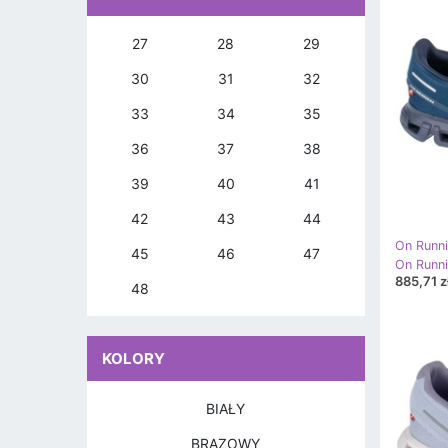
27
28
29
30
31
32
33
34
35
36
37
38
39
40
41
42
43
44
On Runn
45
46
47
885,71 z
48
KOLORY
BIAŁY
BRĄZOWY