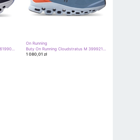
On Running
Buty On Running Cloudmonster W 6199026 niebieskie
Buty On Running Cloudstratus M 3999213 niebieskie pomarańczowe szare
1 080,01 zł