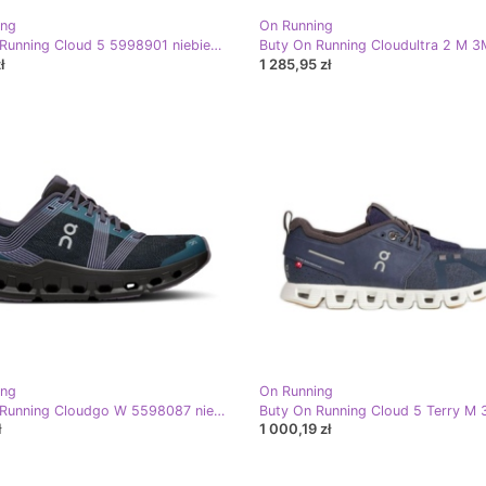
ing
On Running
Buty On Running Cloud 5 5998901 niebieskie
ł
1 285,95 zł
ing
On Running
Buty On Running Cloudgo W 5598087 niebieskie
ł
1 000,19 zł