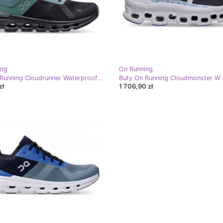
ing
On Running
Buty On Running Cloudrunner Waterproof M 5298638 czarne niebieskie
zł
1 706,90 zł