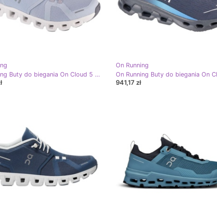
ing
On Running
On Running Buty do biegania On Cloud 5 5997685 niebieskie
ł
941,17 zł