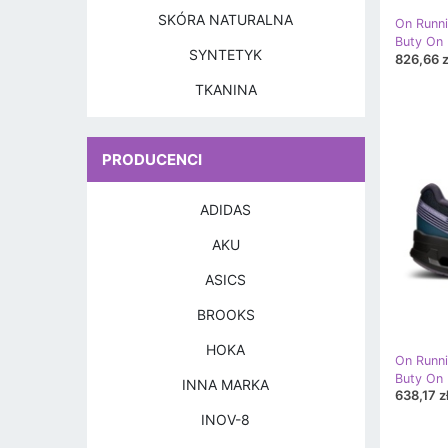
SKÓRA NATURALNA
On Runn
SYNTETYK
826,66 z
TKANINA
PRODUCENCI
ADIDAS
AKU
ASICS
BROOKS
HOKA
On Runn
INNA MARKA
638,17 z
INOV-8