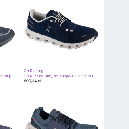
On Running
On Running Buty do biegania On Cloudspark 3WE10401947 granatowe niebieskie
On Running Buty do biegania On Cloud 6 3MF10070692 granatowe niebieskie
895,34 zł