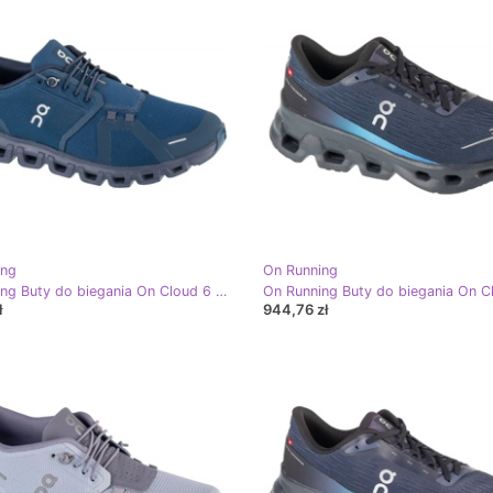
ing
On Running
On Running Buty do biegania On Cloud 6 3MF10073279 niebieskie
ł
944,76 zł