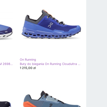
On Running
Buty On Running Cloudnova Form M 2698182 niebieskie
Buty do biegania On Running Cloudultra M 4498574 niebieskie
1 215,00 zł