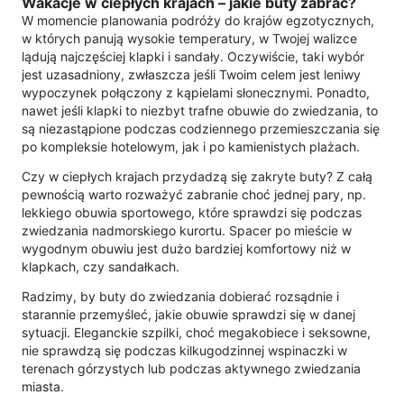
Wakacje w ciepłych krajach – jakie buty zabrać?
W momencie planowania podróży do krajów egzotycznych,
w których panują wysokie temperatury, w Twojej walizce
lądują najczęściej klapki i sandały. Oczywiście, taki wybór
jest uzasadniony, zwłaszcza jeśli Twoim celem jest leniwy
wypoczynek połączony z kąpielami słonecznymi. Ponadto,
nawet jeśli klapki to niezbyt trafne obuwie do zwiedzania, to
są niezastąpione podczas codziennego przemieszczania się
po kompleksie hotelowym, jak i po kamienistych plażach.
Czy w ciepłych krajach przydadzą się zakryte buty? Z całą
pewnością warto rozważyć zabranie choć jednej pary, np.
lekkiego obuwia sportowego, które sprawdzi się podczas
zwiedzania nadmorskiego kurortu. Spacer po mieście w
wygodnym obuwiu jest dużo bardziej komfortowy niż w
klapkach, czy sandałkach.
Radzimy, by buty do zwiedzania dobierać rozsądnie i
starannie przemyśleć, jakie obuwie sprawdzi się w danej
sytuacji. Eleganckie szpilki, choć megakobiece i seksowne,
nie sprawdzą się podczas kilkugodzinnej wspinaczki w
terenach górzystych lub podczas aktywnego zwiedzania
miasta.