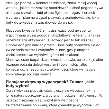
Planując podróż w konkretne miejsce, znasz mniej więcej
warunki, jakich możesz się spodziewać. I choć pogoda bywa
nieprzewidywalna i lubi płatać figle, to z reguły kierunek
wyprawy i plan na wyjazd pozwalają zorientować się, jakie
buty do zwiedzania zapakować do walizki.
Kluczowe kwestie, które musisz wziąć pod uwagę, to
wspomniana wyżej pogoda, ukształtowanie terenu, a także
przewidziane aktywności. Dlaczego jest to tak ważne?
Odpowiedź jest bardzo prosta – inne buty sprawdzą się do
zwiedzania miasta i zabytków, a inne, gdy planujesz
wielokilometrowe wędrówki górskimi szlakami.
Mnóstwo osób bagatelizuje kwestie obuwia, co skutkuje albo
różnego rodzaju dolegliwościami i bólem stóp, albo
koniecznością rezygnacji z aktywności, które wymagają
konkretnego rodzaju obuwia.
Planujesz aktywny wypoczynek? Zobacz, jakie
buty wybrać
Coraz większą popularnością cieszy się wypoczynek na
łonie natury połączony z wybranym rodzajem aktywności. W
ostatnich sezonach zauważyliśmy wzmożone
zainteresowanie obuwiem, które gwarantuje wygodną i, co