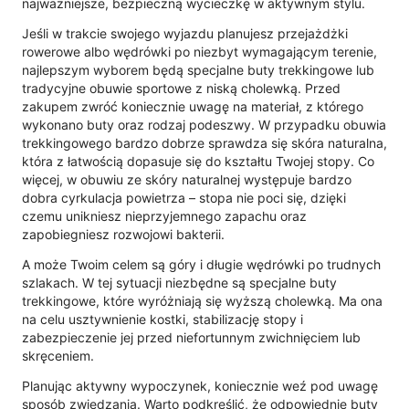
najważniejsze, bezpieczną wycieczkę w aktywnym stylu.
Jeśli w trakcie swojego wyjazdu planujesz przejażdżki
rowerowe albo wędrówki po niezbyt wymagającym terenie,
najlepszym wyborem będą specjalne buty trekkingowe lub
tradycyjne obuwie sportowe z niską cholewką. Przed
zakupem zwróć koniecznie uwagę na materiał, z którego
wykonano buty oraz rodzaj podeszwy. W przypadku obuwia
trekkingowego bardzo dobrze sprawdza się skóra naturalna,
która z łatwością dopasuje się do kształtu Twojej stopy. Co
więcej, w obuwiu ze skóry naturalnej występuje bardzo
dobra cyrkulacja powietrza – stopa nie poci się, dzięki
czemu unikniesz nieprzyjemnego zapachu oraz
zapobiegniesz rozwojowi bakterii.
A może Twoim celem są góry i długie wędrówki po trudnych
szlakach. W tej sytuacji niezbędne są specjalne buty
trekkingowe, które wyróżniają się wyższą cholewką. Ma ona
na celu usztywnienie kostki, stabilizację stopy i
zabezpieczenie jej przed niefortunnym zwichnięciem lub
skręceniem.
Planując aktywny wypoczynek, koniecznie weź pod uwagę
sposób zwiedzania. Warto podkreślić, że odpowiednie buty