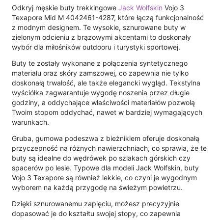
Odkryj męskie buty trekkingowe
Jack Wolfskin
Vojo 3
Texapore Mid M 4042461-4287, które łączą funkcjonalność
z modnym designem. Te wysokie, sznurowane buty w
zielonym odcieniu z brązowymi akcentami to doskonały
wybór dla miłośników outdooru i turystyki sportowej.
Buty te zostały wykonane z połączenia syntetycznego
materiału oraz skóry zamszowej, co zapewnia nie tylko
doskonałą trwałość, ale także elegancki wygląd. Tekstylna
wyściółka zagwarantuje wygodę noszenia przez długie
godziny, a oddychające właściwości materiałów pozwolą
Twoim stopom oddychać, nawet w bardziej wymagających
warunkach.
Gruba, gumowa podeszwa z bieżnikiem oferuje doskonałą
przyczepność na różnych nawierzchniach, co sprawia, że te
buty są idealne do wędrówek po szlakach górskich czy
spacerów po lesie. Typowe dla modeli Jack Wolfskin, buty
Vojo 3 Texapore są również lekkie, co czyni je wygodnym
wyborem na każdą przygodę na świeżym powietrzu.
Dzięki sznurowanemu zapięciu, możesz precyzyjnie
dopasować je do kształtu swojej stopy, co zapewnia