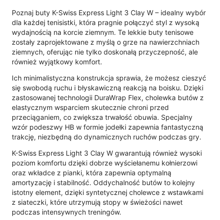
Poznaj buty K-Swiss Express Light 3 Clay W – idealny wybór
dla każdej tenisistki, która pragnie połączyć styl z wysoką
wydajnością na korcie ziemnym. Te lekkie buty tenisowe
zostały zaprojektowane z myślą o grze na nawierzchniach
ziemnych, oferując nie tylko doskonałą przyczepność, ale
również wyjątkowy komfort.
Ich minimalistyczna konstrukcja sprawia, że możesz cieszyć
się swobodą ruchu i błyskawiczną reakcją na boisku. Dzięki
zastosowanej technologii DuraWrap Flex, cholewka butów z
elastycznym wsparciem skutecznie chroni przed
przeciąganiem, co zwiększa trwałość obuwia. Specjalny
wzór podeszwy HB w formie jodełki zapewnia fantastyczną
trakcję, niezbędną do dynamicznych ruchów podczas gry.
K-Swiss Express Light 3 Clay W gwarantują również wysoki
poziom komfortu dzięki dobrze wyściełanemu kołnierzowi
oraz wkładce z pianki, która zapewnia optymalną
amortyzację i stabilność. Oddychalność butów to kolejny
istotny element, dzięki syntetycznej cholewce z wstawkami
z siateczki, które utrzymują stopy w świeżości nawet
podczas intensywnych treningów.