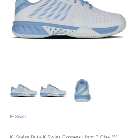
K- Swiss
K- Swiss Buty K-Swiss Express Light 3 Clay W