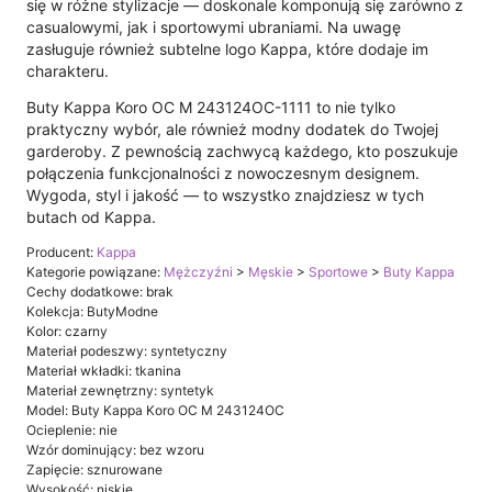
się w różne stylizacje — doskonale komponują się zarówno z
casualowymi, jak i sportowymi ubraniami. Na uwagę
zasługuje również subtelne logo Kappa, które dodaje im
charakteru.
Buty Kappa Koro OC M 243124OC-1111 to nie tylko
praktyczny wybór, ale również modny dodatek do Twojej
garderoby. Z pewnością zachwycą każdego, kto poszukuje
połączenia funkcjonalności z nowoczesnym designem.
Wygoda, styl i jakość — to wszystko znajdziesz w tych
butach od Kappa.
Producent:
Kappa
Kategorie powiązane:
Mężczyźni
>
Męskie
>
Sportowe
>
Buty Kappa
Cechy dodatkowe: brak
Kolekcja: ButyModne
Kolor: czarny
Materiał podeszwy: syntetyczny
Materiał wkładki: tkanina
Materiał zewnętrzny: syntetyk
Model: Buty Kappa Koro OC M 243124OC
Ocieplenie: nie
Wzór dominujący: bez wzoru
Zapięcie: sznurowane
Wysokość: niskie