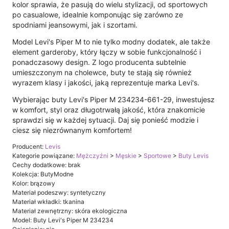
kolor sprawia, że pasują do wielu stylizacji, od sportowych
po casualowe, idealnie komponując się zarówno ze
spodniami jeansowymi, jak i szortami.
Model Levi's Piper M to nie tylko modny dodatek, ale także
element garderoby, który łączy w sobie funkcjonalność i
ponadczasowy design. Z logo producenta subtelnie
umieszczonym na cholewce, buty te stają się również
wyrazem klasy i jakości, jaką reprezentuje marka Levi's.
Wybierając buty Levi's Piper M 234234-661-29, inwestujesz
w komfort, styl oraz długotrwałą jakość, która znakomicie
sprawdzi się w każdej sytuacji. Daj się ponieść modzie i
ciesz się niezrównanym komfortem!
Producent:
Levis
Kategorie powiązane:
Mężczyźni
>
Męskie
>
Sportowe
>
Buty Levis
Cechy dodatkowe: brak
Kolekcja: ButyModne
Kolor: brązowy
Materiał podeszwy: syntetyczny
Materiał wkładki: tkanina
Materiał zewnętrzny: skóra ekologiczna
Model: Buty Levi's Piper M 234234