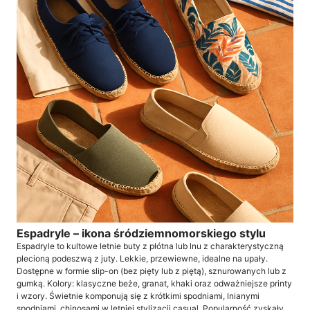
Espadryle – ikona śródziemnomorskiego stylu
Espadryle to kultowe letnie buty z płótna lub lnu z charakterystyczną
plecioną podeszwą z juty. Lekkie, przewiewne, idealne na upały.
Dostępne w formie slip-on (bez pięty lub z piętą), sznurowanych lub z
gumką. Kolory: klasyczne beże, granat, khaki oraz odważniejsze printy
i wzory. Świetnie komponują się z krótkimi spodniami, lnianymi
spodniami, chinosami w letniej stylizacji casual. Popularność zyskały