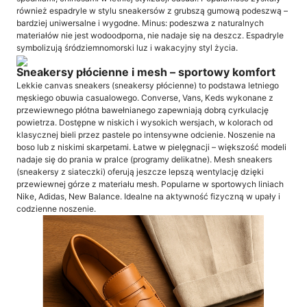
również espadryle w stylu sneakersów z grubszą gumową podeszwą –
bardziej uniwersalne i wygodne. Minus: podeszwa z naturalnych
materiałów nie jest wodoodporna, nie nadaje się na deszcz. Espadryle
symbolizują śródziemnomorski luz i wakacyjny styl życia.
Sneakersy płócienne i mesh – sportowy komfort
Lekkie canvas sneakers (sneakersy płócienne) to podstawa letniego
męskiego obuwia casualowego. Converse, Vans, Keds wykonane z
przewiewnego płótna bawełnianego zapewniają dobrą cyrkulację
powietrza. Dostępne w niskich i wysokich wersjach, w kolorach od
klasycznej bieli przez pastele po intensywne odcienie. Noszenie na
boso lub z niskimi skarpetami. Łatwe w pielęgnacji – większość modeli
nadaje się do prania w pralce (programy delikatne). Mesh sneakers
(sneakersy z siateczki) oferują jeszcze lepszą wentylację dzięki
przewiewnej górze z materiału mesh. Popularne w sportowych liniach
Nike, Adidas, New Balance. Idealne na aktywność fizyczną w upały i
codzienne noszenie.