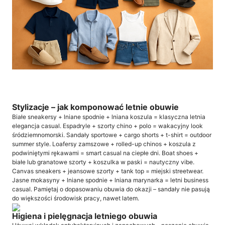
Stylizacje – jak komponować letnie obuwie
Białe sneakersy + lniane spodnie + lniana koszula = klasyczna letnia
elegancja casual. Espadryle + szorty chino + polo = wakacyjny look
śródziemnomorski. Sandały sportowe + cargo shorts + t-shirt = outdoor
summer style. Loafersy zamszowe + rolled-up chinos + koszula z
podwiniętymi rękawami = smart casual na ciepłe dni. Boat shoes +
białe lub granatowe szorty + koszulka w paski = nautyczny vibe.
Canvas sneakers + jeansowe szorty + tank top = miejski streetwear.
Jasne mokasyny + lniane spodnie + lniana marynarka = letni business
casual. Pamiętaj o dopasowaniu obuwia do okazji – sandały nie pasują
do większości środowisk pracy, nawet latem.
Higiena i pielęgnacja letniego obuwia