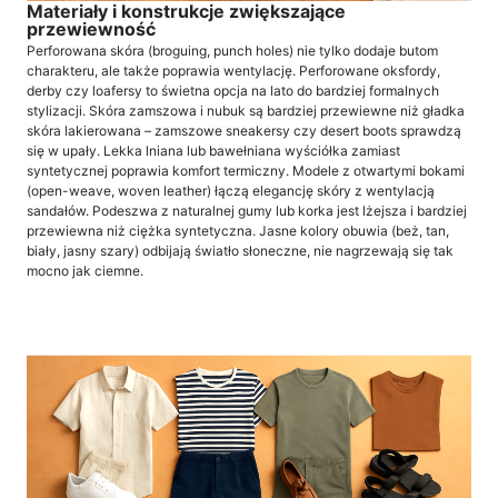
Materiały i konstrukcje zwiększające
przewiewność
Perforowana skóra (broguing, punch holes) nie tylko dodaje butom
charakteru, ale także poprawia wentylację. Perforowane oksfordy,
derby czy loafersy to świetna opcja na lato do bardziej formalnych
stylizacji. Skóra zamszowa i nubuk są bardziej przewiewne niż gładka
skóra lakierowana – zamszowe sneakersy czy desert boots sprawdzą
się w upały. Lekka lniana lub bawełniana wyściółka zamiast
syntetycznej poprawia komfort termiczny. Modele z otwartymi bokami
(open-weave, woven leather) łączą elegancję skóry z wentylacją
sandałów. Podeszwa z naturalnej gumy lub korka jest lżejsza i bardziej
przewiewna niż ciężka syntetyczna. Jasne kolory obuwia (beż, tan,
biały, jasny szary) odbijają światło słoneczne, nie nagrzewają się tak
mocno jak ciemne.