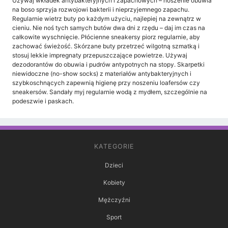
Używaj wkładek antybakteryjnych i zapachowych – noszenie obuwia
na boso sprzyja rozwojowi bakterii i nieprzyjemnego zapachu.
Regularnie wietrz buty po każdym użyciu, najlepiej na zewnątrz w
cieniu. Nie noś tych samych butów dwa dni z rzędu – daj im czas na
całkowite wyschnięcie. Płócienne sneakersy piorz regularnie, aby
zachować świeżość. Skórzane buty przetrzeć wilgotną szmatką i
stosuj lekkie impregnaty przepuszczające powietrze. Używaj
dezodorantów do obuwia i pudrów antypotnych na stopy. Skarpetki
niewidoczne (no-show socks) z materiałów antybakteryjnych i
szybkoschnących zapewnią higienę przy noszeniu loafersów czy
sneakersów. Sandały myj regularnie wodą z mydłem, szczególnie na
podeszwie i paskach.
KATEGORIE
Dzieci
Kobiety
Mężczyźni
Sport