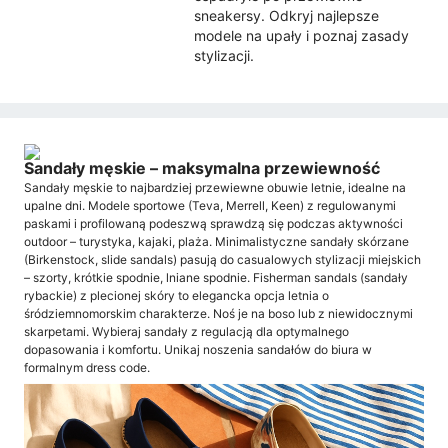
sneakersy. Odkryj najlepsze
modele na upały i poznaj zasady
stylizacji.
Sandały męskie – maksymalna przewiewność
Sandały męskie to najbardziej przewiewne obuwie letnie, idealne na
upalne dni. Modele sportowe (Teva, Merrell, Keen) z regulowanymi
paskami i profilowaną podeszwą sprawdzą się podczas aktywności
outdoor – turystyka, kajaki, plaża. Minimalistyczne sandały skórzane
(Birkenstock, slide sandals) pasują do casualowych stylizacji miejskich
– szorty, krótkie spodnie, lniane spodnie. Fisherman sandals (sandały
rybackie) z plecionej skóry to elegancka opcja letnia o
śródziemnomorskim charakterze. Noś je na boso lub z niewidocznymi
skarpetami. Wybieraj sandały z regulacją dla optymalnego
dopasowania i komfortu. Unikaj noszenia sandałów do biura w
formalnym dress code.