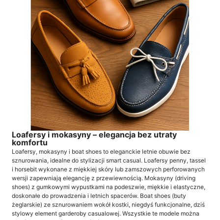
Loafersy i mokasyny – elegancja bez utraty
komfortu
Loafersy, mokasyny i boat shoes to eleganckie letnie obuwie bez
sznurowania, idealne do stylizacji smart casual. Loafersy penny, tassel
i horsebit wykonane z miękkiej skóry lub zamszowych perforowanych
wersji zapewniają elegancję z przewiewnością. Mokasyny (driving
shoes) z gumkowymi wypustkami na podeszwie, miękkie i elastyczne,
doskonałe do prowadzenia i letnich spacerów. Boat shoes (buty
żeglarskie) ze sznurowaniem wokół kostki, niegdyś funkcjonalne, dziś
stylowy element garderoby casualowej. Wszystkie te modele można