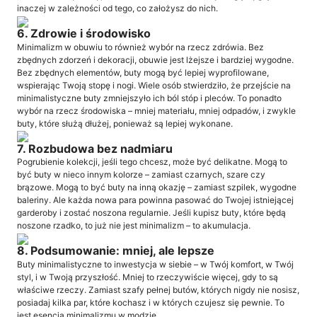
inaczej w zależności od tego, co założysz do nich.
6. Zdrowie i środowisko
Minimalizm w obuwiu to również wybór na rzecz zdrówia. Bez
zbędnych zdorzeń i dekoracji, obuwie jest lżejsze i bardziej wygodne.
Bez zbędnych elementów, buty mogą być lepiej wyprofilowane,
wspierając Twoją stopę i nogi. Wiele osób stwierdziło, że przejście na
minimalistyczne buty zmniejszyło ich ból stóp i pleców. To ponadto
wybór na rzecz środowiska – mniej materiału, mniej odpadów, i zwykle
buty, które służą dłużej, ponieważ są lepiej wykonane.
7. Rozbudowa bez nadmiaru
Pogrubienie kolekcji, jeśli tego chcesz, może być delikatne. Mogą to
być buty w nieco innym kolorze – zamiast czarnych, szare czy
brązowe. Mogą to być buty na inną okazję – zamiast szpilek, wygodne
baleriny. Ale każda nowa para powinna pasować do Twojej istniejącej
garderoby i zostać noszona regularnie. Jeśli kupisz buty, które będą
noszone rzadko, to już nie jest minimalizm – to akumulacja.
8. Podsumowanie: mniej, ale lepsze
Buty minimalistyczne to inwestycja w siebie – w Twój komfort, w Twój
styl, i w Twoją przyszłość. Mniej to rzeczywiście więcej, gdy to są
właściwe rzeczy. Zamiast szafy pełnej butów, których nigdy nie nosisz,
posiadaj kilka par, które kochasz i w których czujesz się pewnie. To
jest esencja minimalizmu w modzie.