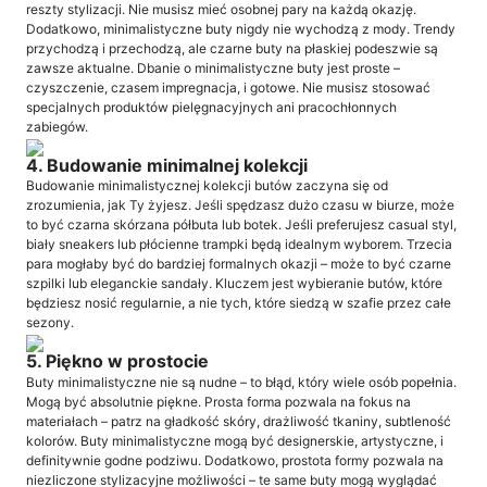
reszty stylizacji. Nie musisz mieć osobnej pary na każdą okazję.
Dodatkowo, minimalistyczne buty nigdy nie wychodzą z mody. Trendy
przychodzą i przechodzą, ale czarne buty na płaskiej podeszwie są
zawsze aktualne. Dbanie o minimalistyczne buty jest proste –
czyszczenie, czasem impregnacja, i gotowe. Nie musisz stosować
specjalnych produktów pielęgnacyjnych ani pracochłonnych
zabiegów.
4. Budowanie minimalnej kolekcji
Budowanie minimalistycznej kolekcji butów zaczyna się od
zrozumienia, jak Ty żyjesz. Jeśli spędzasz dużo czasu w biurze, może
to być czarna skórzana półbuta lub botek. Jeśli preferujesz casual styl,
biały sneakers lub płócienne trampki będą idealnym wyborem. Trzecia
para mogłaby być do bardziej formalnych okazji – może to być czarne
szpilki lub eleganckie sandały. Kluczem jest wybieranie butów, które
będziesz nosić regularnie, a nie tych, które siedzą w szafie przez całe
sezony.
5. Piękno w prostocie
Buty minimalistyczne nie są nudne – to błąd, który wiele osób popełnia.
Mogą być absolutnie piękne. Prosta forma pozwala na fokus na
materiałach – patrz na gładkość skóry, drażliwość tkaniny, subtleność
kolorów. Buty minimalistyczne mogą być designerskie, artystyczne, i
definitywnie godne podziwu. Dodatkowo, prostota formy pozwala na
niezliczone stylizacyjne możliwości – te same buty mogą wyglądać