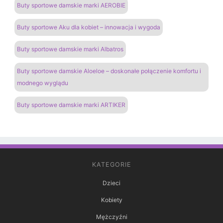
Buty sportowe damskie marki AEROBIE
Buty sportowe Aku dla kobiet – innowacja i wygoda
Buty sportowe damskie marki Albatros
Buty sportowe damskie Aloeloe – doskonałe połączenie komfortu i
modnego wyglądu
Buty sportowe damskie marki ARTIKER
KATEGORIE
Dzieci
Kobiety
Mężczyźni