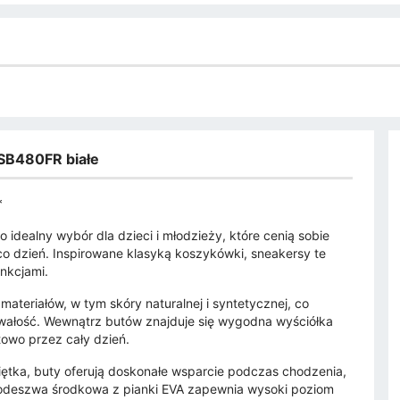
SB480FR białe
*
dealny wybór dla dzieci i młodzieży, które cenią sobie
co dzień. Inspirowane klasyką koszykówki, sneakersy te
nkcjami.
ateriałów, w tym skóry naturalnej i syntetycznej, co
trwałość. Wewnątrz butów znajduje się wygodna wyściółka
towo przez cały dzień.
piętka, buty oferują doskonałe wsparcie podczas chodzenia,
 Podeszwa środkowa z pianki EVA zapewnia wysoki poziom