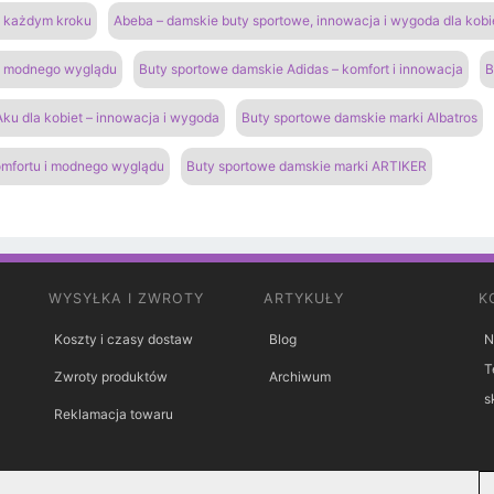
na każdym kroku
Abeba – damskie buty sportowe, innowacja i wygoda dla kobi
 i modnego wyglądu
Buty sportowe damskie Adidas – komfort i innowacja
B
ku dla kobiet – innowacja i wygoda
Buty sportowe damskie marki Albatros
omfortu i modnego wyglądu
Buty sportowe damskie marki ARTIKER
WYSYŁKA I ZWROTY
ARTYKUŁY
K
Koszty i czasy dostaw
Blog
N
T
Zwroty produktów
Archiwum
s
Reklamacja towaru