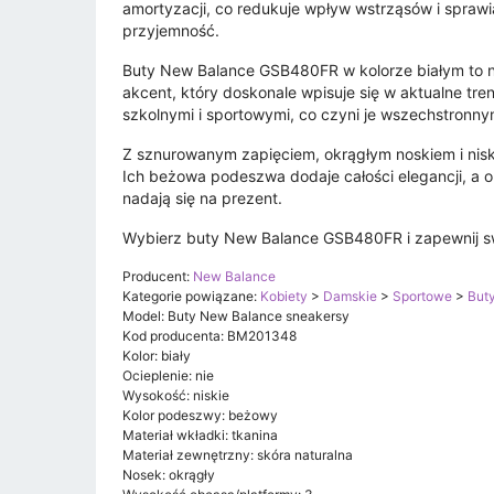
amortyzacji, co redukuje wpływ wstrząsów i spraw
przyjemność.
Buty New Balance GSB480FR w kolorze białym to n
akcent, który doskonale wpisuje się w aktualne tre
szkolnymi i sportowymi, co czyni je wszechstronn
Z sznurowanym zapięciem, okrągłym noskiem i niską 
Ich beżowa podeszwa dodaje całości elegancji, a 
nadają się na prezent.
Wybierz buty New Balance GSB480FR i zapewnij s
Producent:
New Balance
Kategorie powiązane:
Kobiety
>
Damskie
>
Sportowe
>
But
Model: Buty New Balance sneakersy
Kod producenta: BM201348
Kolor: biały
Ocieplenie: nie
Wysokość: niskie
Kolor podeszwy: beżowy
Materiał wkładki: tkanina
Materiał zewnętrzny: skóra naturalna
Nosek: okrągły