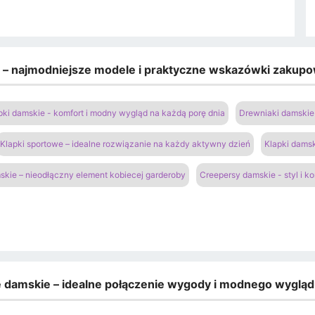
e – najmodniejsze modele i praktyczne wskazówki zakup
pki damskie - komfort i modny wygląd na każdą porę dnia
Drewniaki damskie 
Klapki sportowe – idealne rozwiązanie na każdy aktywny dzień
Klapki damsk
kie – nieodłączny element kobiecej garderoby
Creepersy damskie - styl i k
e damskie – idealne połączenie wygody i modnego wyglą