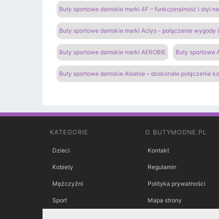
Buty sportowe damskie marki 4F – funkcjonalność i styl 
Buty sportowe damskie marki Aclys - połączenie wygody
Buty sportowe damskie marki AEROBIE
Buty sportowe A
Buty sportowe damskie Aloeloe – doskonałe połączenie k
KATEGORIE
O BUTYMODNE.PL
Dzieci
Kontakt
Kobiety
Regulamin
Mężczyźni
Polityka prywatności
Sport
Mapa strony