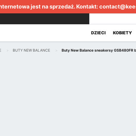
internetowa jest na sprzedaż. Kontakt:
contact@kee
DZIECI
KOBIETY
E
BUTY NEW BALANCE
Buty New Balance sneakersy GSB480FR b