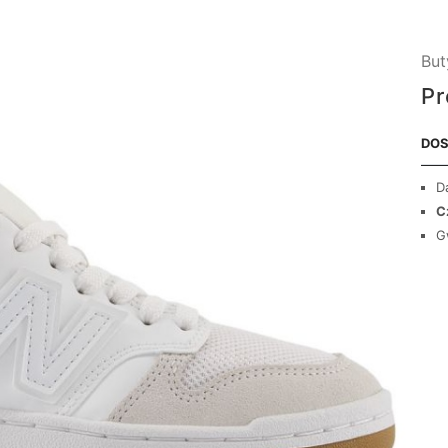
But
Pr
DOS
D
C
G