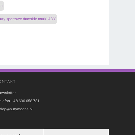
et
uty sportowe damskie marki ADY
ONTAKT
ewsletter
elefon +48 696 658 781
klep@butymodne.pl