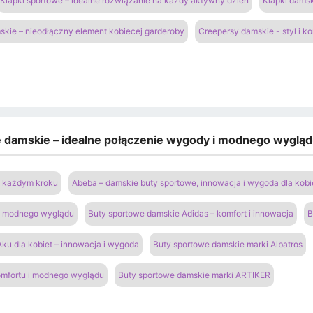
Klapki sportowe – idealne rozwiązanie na każdy aktywny dzień
Klapki damsk
kie – nieodłączny element kobiecej garderoby
Creepersy damskie - styl i k
e damskie – idealne połączenie wygody i modnego wyglą
na każdym kroku
Abeba – damskie buty sportowe, innowacja i wygoda dla kobi
 i modnego wyglądu
Buty sportowe damskie Adidas – komfort i innowacja
B
ku dla kobiet – innowacja i wygoda
Buty sportowe damskie marki Albatros
omfortu i modnego wyglądu
Buty sportowe damskie marki ARTIKER