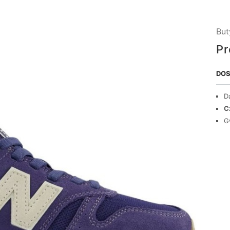
But
Pr
DOS
D
C
G