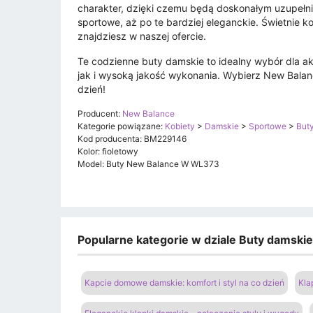
charakter, dzięki czemu będą doskonałym uzupełni
sportowe, aż po te bardziej eleganckie. Świetnie k
znajdziesz w naszej ofercie.
Te codzienne buty damskie to idealny wybór dla a
jak i wysoką jakość wykonania. Wybierz New Balan
dzień!
Producent:
New Balance
Kategorie powiązane:
Kobiety
>
Damskie
>
Sportowe
>
But
Kod producenta: BM229146
Kolor: fioletowy
Model: Buty New Balance W WL373
Popularne kategorie w dziale Buty damski
Kapcie domowe damskie: komfort i styl na co dzień
Kla