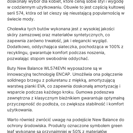
doskonały wybór dla kobiet, które cenią sobie styl i wygodę
w codziennym użytkowaniu. Obuwie to jest częścią kultowej
serii 574, która od lat cieszy się nieustającą popularnością w
świecie mody.
Cholewka tych butów wykonana jest z wysokiej jakości
skóry zamszowej oraz materiałów syntetycznych, co
zapewnia zarówno trwałość, jak i elegancki wygląd.
Dodatkowo, oddychająca siateczka, pochodząca w 100% z
recyklingu, gwarantuje komfort podczas noszenia,
pozwalając stopom swobodnie oddychać.
Buty New Balance WL574EVN wyposażone są w
innowacyjną technologię ENCAP. Umożliwia ona połączenie
solidnego brzegu z poliuretanu z miękką, amortyzującą
warstwą pianki EVA, co zapewnia doskonałą amortyzację i
wsparcie podczas każdego kroku. Gumowa podeszwa
zewnętrzna z klasycznym bieżnikiem gwarantuje optymalną
przyczepność do podłoża, co zwiększa stabilność i komfort
użytkowania.
Warto również zwrócić uwagę na podejście New Balance do
ochrony środowiska. Produkty oznaczone symbolem green
leaf wykonane są przynajmniej w 50% z materiałów