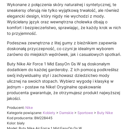
Wykonane z połączenia skóry naturalnej i syntetycznej, te
sneakersy oferują nie tylko wyjątkową trwałość, ale również
elegancki design, który nigdy nie wychodzi z mody.
Wyściełany język oraz wewnętrzna cholewka dbają o
komfort i bezpieczeństwo, sprawiając, że każdy krok w nich
to przyjemność.
Podeszwa zewnętrzna z litej gumy z bieżnikiem zapewnia
doskonałą przyczepność, co czyni je idealnym wyborem
zarówno do miejskich wędrówek, jak i casualowych spotkań.
Buty Nike Air Force 1 Mid EasyOn Gs W są doskonałym
dodatkiem do każdej garderoby. Z ich pomocą podkreślisz
swój indywidualny styl i zachowasz dziedzictwo mody
ulicznej na swoich stopach. Wybierz wygodę i klasykę w
jednym – postaw na Nike! Oryginalne opakowanie
producenta gwarantuje, że otrzymujesz produkt najwyższej
jakości.
Producent:
Nike
Kategorie powiązane:
Kobiety
>
Damskie
>
Sportowe
>
Buty Nike
Kod producenta: BM228445
Kolor: biały
Model: Buty Nike Air Force 1 Mid EasyOn Gs W